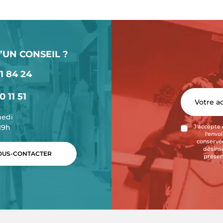
’UN CONSEIL ?
1 84 24
0 11 51
medi
-19h
J'accepte 
l'envo
conservée
désins
US-CONTACTER
présen