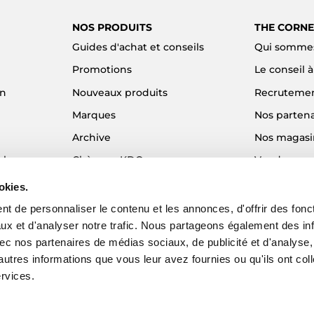
NOS PRODUITS
THE CORNE
Guides d'achat et conseils
Qui sommes
Promotions
Le conseil 
on
Nouveaux produits
Recruteme
Marques
Nos partena
Archive
Nos magasi
el
Chèques KDO
Vendre son
Idées cadeaux
Alma - Paie
okies.
Blog
t de personnaliser le contenu et les annonces, d'offrir des fonct
ux et d'analyser notre trafic. Nous partageons également des in
 avec nos partenaires de médias sociaux, de publicité et d'analyse
autres informations que vous leur avez fournies ou qu'ils ont col
ervices.