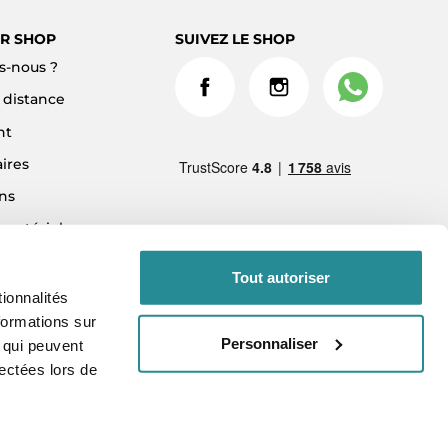
R SHOP
SUIVEZ LE SHOP
-nous ?
à distance
nt
ires
ns
 matériel
ment 3x sans frais
Tout autoriser
ionnalités
formations sur
Personnaliser
, qui peuvent
lectées lors de