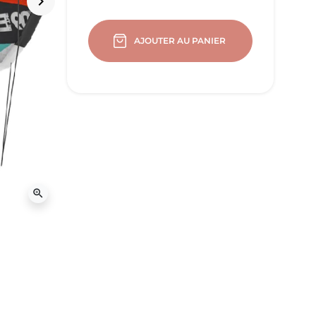
keyboard_arrow_right
Suivant
AJOUTER AU PANIER
zoom_in