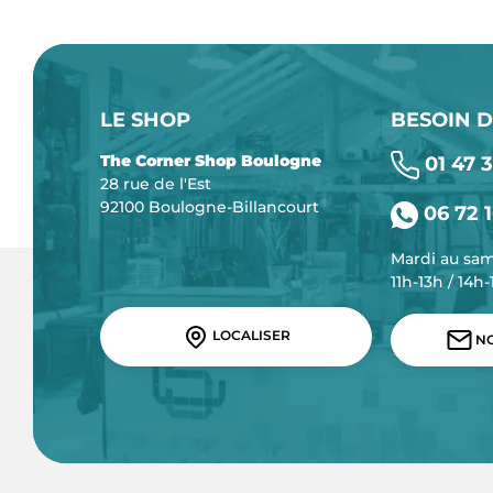
LE SHOP
BESOIN D
The Corner Shop Boulogne
01 47 3
28 rue de l'Est
92100 Boulogne-Billancourt
06 72 1
Mardi au sa
11h-13h / 14h
LOCALISER
NO