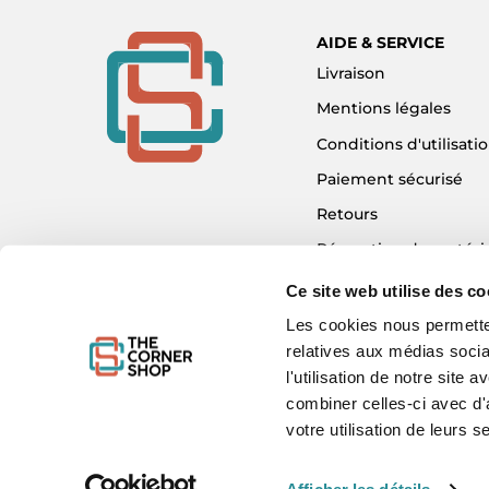
AIDE & SERVICE
Livraison
Mentions légales
Conditions d'utilisati
Paiement sécurisé
Retours
Réparation de matéri
Détaxe - Tax Refund
Ce site web utilise des co
Garantie & SAV
Les cookies nous permetten
relatives aux médias socia
Plan du site
l'utilisation de notre site
Mon compte
combiner celles-ci avec d'
Nous contacter
votre utilisation de leurs s