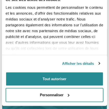
Les cookies nous permettent de personnaliser le contenu
et les annonces, d'offrir des fonctionnalités relatives aux
médias sociaux et d'analyser notre trafic. Nous
partageons également des informations sur l'utilisation de
notre site avec nos partenaires de médias sociaux, de
publicité et d'analyse, qui peuvent combiner celles-ci
avec d'autres informations que vous leur avez fournies
PAIEMENT SÉCURISÉ
STOCK EN TEMPS RÉEL
ou qu'ils ont collectées lors de votre utilisation de leurs
CB, VISA, Mastercard, ALMA
Plus de 5000 produits en stock
services.
Afficher les détails
SERVICE CLIENT
FRAIS DE PORT OFFERTS
Une équipe de passionnés
À partir de 99€ d’achat*
Tout autoriser
Personnaliser