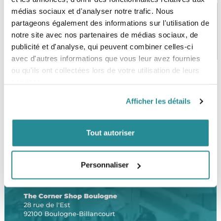
médias sociaux et d'analyser notre trafic. Nous
partageons également des informations sur l'utilisation de
notre site avec nos partenaires de médias sociaux, de
PAIEMENT SÉCURISÉ
STOCK EN TEMPS RÉEL
publicité et d'analyse, qui peuvent combiner celles-ci
CB, VISA, Mastercard, ALMA
Plus de 5000 produits en stock
avec d'autres informations que vous leur avez fournies
ou qu'ils ont collectées lors de votre utilisation de leurs
services.
SERVICE CLIENT
FRAIS DE PORT OFFERTS
Afficher les détails
Une équipe de passionnés
À partir de 99€ d’achat*
Tout autoriser
Personnaliser
LE SHOP
The Corner Shop Boulogne
28 rue de l'Est
92100 Boulogne-Billancourt