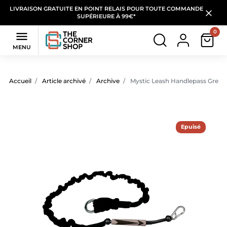
LIVRAISON GRATUITE EN POINT RELAIS POUR TOUTE COMMANDE
SUPÉRIEURE À 99€*
0

MENU
Accueil
Article archivé
Archive
Mystic Leash Handlepass Grey
Epuisé