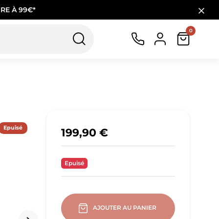
RE À 99€*
0
Epuisé
199,90 €
Epuisé
AJOUTER AU PANIER