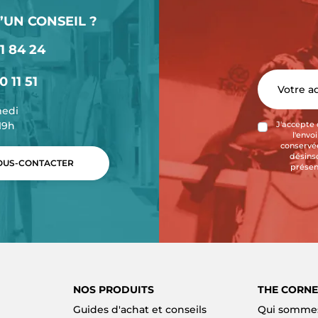
’UN CONSEIL ?
1 84 24
0 11 51
medi
-19h
J'accepte 
l'envo
conservée
désins
US-CONTACTER
présen
NOS PRODUITS
THE CORNE
Guides d'achat et conseils
Qui sommes