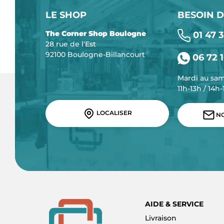
LE SHOP
BESOIN D
The Corner Shop Boulogne
01 47 3
28 rue de l'Est
92100 Boulogne-Billancourt
06 72 1
Mardi au sa
11h-13h / 14h
LOCALISER
NO
AIDE & SERVICE
Livraison