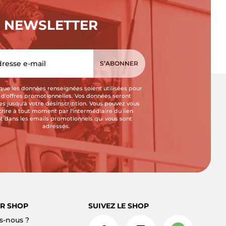
NEWSLETTER
que les données renseignées soient utilisées pour
i d'offres promotionnelles. Vos données seront
s jusqu'à votre désinscription. Vous pouvez vous
crire à tout moment par l'intermédiaire du lien
t dans les emails promotionnels qui vous sont
adressés.
R SHOP
SUIVEZ LE SHOP
-nous ?