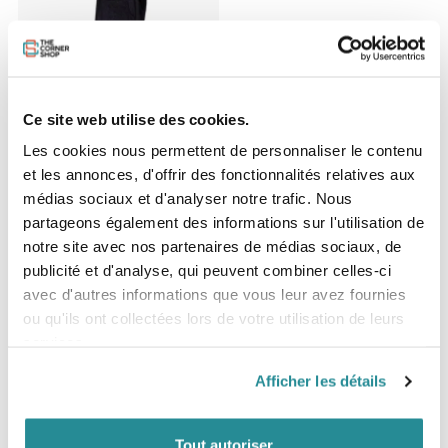
Epuisé
Mystic Poncho Black
Ce site web utilise des cookies.
Prix
54,95 €
Les cookies nous permettent de personnaliser le contenu
et les annonces, d'offrir des fonctionnalités relatives aux
médias sociaux et d'analyser notre trafic. Nous
partageons également des informations sur l'utilisation de
notre site avec nos partenaires de médias sociaux, de
publicité et d'analyse, qui peuvent combiner celles-ci
avec d'autres informations que vous leur avez fournies
ou qu'ils ont collectées lors de votre utilisation de leurs
services.
-30%
Afficher les détails
Epuisé
Mystic Vulcanic Neoprene Drysuit
Tout autoriser