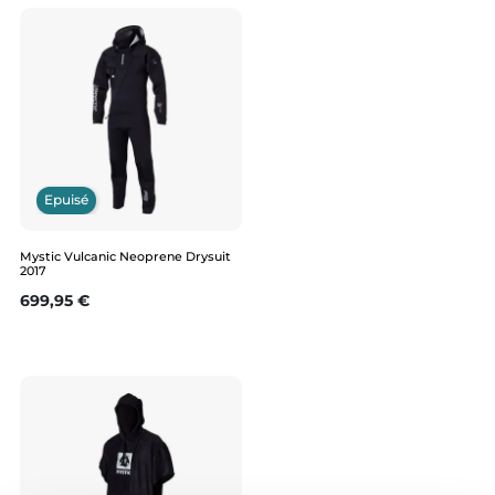
Epuisé
Mystic Vulcanic Neoprene Drysuit
2017
Prix
699,95 €