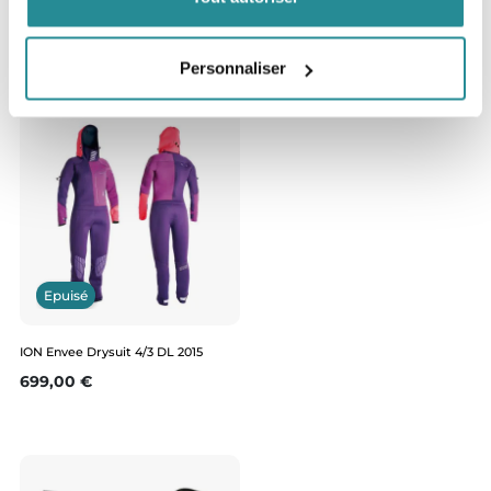
2017 Bleu
Prix de base
Prix
489,97 €
699,95 €
Personnaliser
Epuisé
ION Envee Drysuit 4/3 DL 2015
Prix
699,00 €