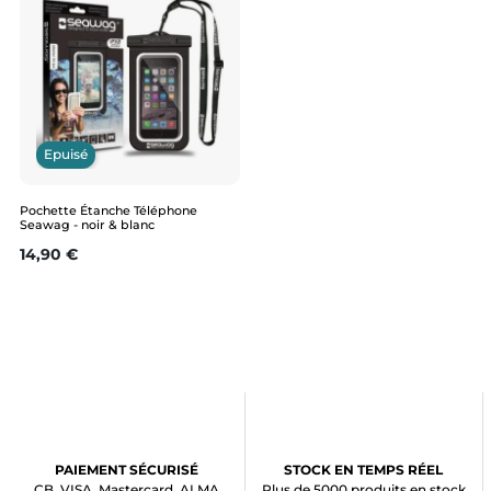
Epuisé
Pochette Étanche Téléphone
Seawag - noir & blanc
Prix
14,90 €
PAIEMENT SÉCURISÉ
STOCK EN TEMPS RÉEL
CB, VISA, Mastercard, ALMA
Plus de 5000 produits en stock