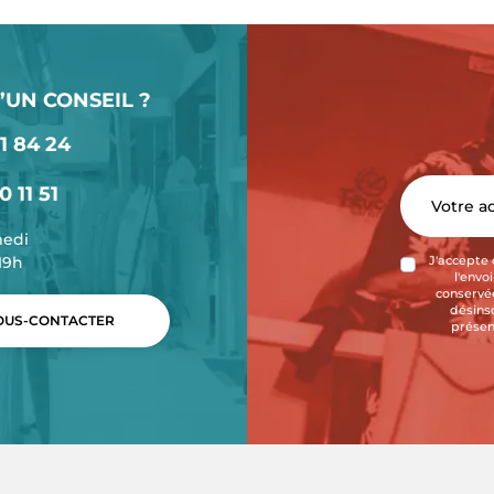
’UN CONSEIL ?
1 84 24
0 11 51
medi
-19h
J'accepte 
l'envo
conservée
désins
US-CONTACTER
présen