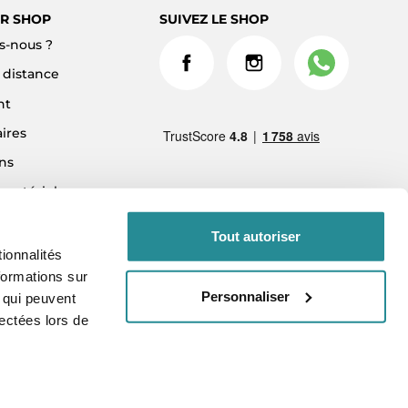
R SHOP
SUIVEZ LE SHOP
-nous ?
à distance
nt
ires
ns
 matériel
ment 3x sans frais
Tout autoriser
ionnalités
formations sur
Personnaliser
, qui peuvent
lectées lors de
vés.