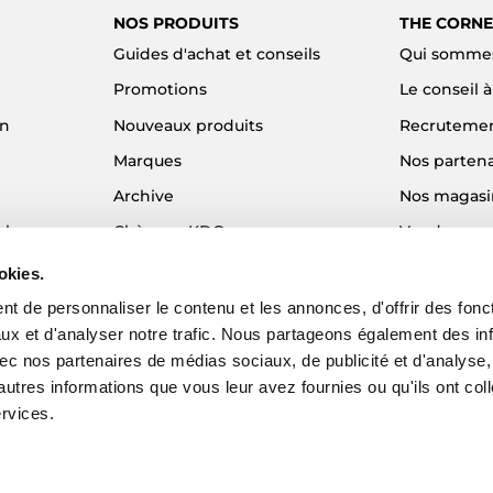
NOS PRODUITS
THE CORNE
Guides d'achat et conseils
Qui sommes
Promotions
Le conseil 
on
Nouveaux produits
Recruteme
Marques
Nos partena
Archive
Nos magasi
el
Chèques KDO
Vendre son
Idées cadeaux
Alma - Paie
okies.
Blog
t de personnaliser le contenu et les annonces, d'offrir des fonct
ux et d'analyser notre trafic. Nous partageons également des in
 avec nos partenaires de médias sociaux, de publicité et d'analyse
autres informations que vous leur avez fournies ou qu'ils ont col
ervices.
EZY - Agence web e-commerce
© 2026 The Corner Shop. Tous droits réser