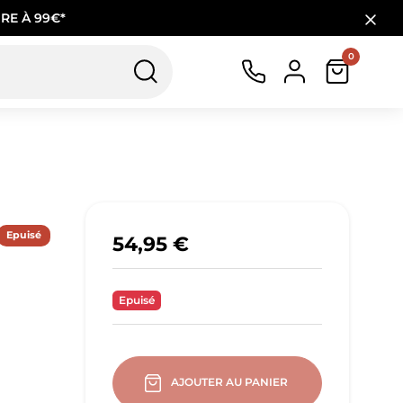
RE À 99€*
0
Epuisé
54,95 €
Epuisé
AJOUTER AU PANIER