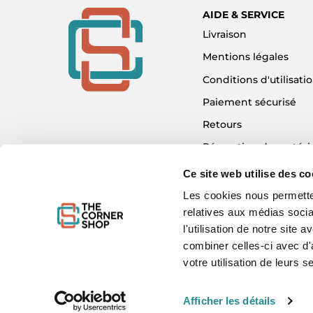
AIDE & SERVICE
Livraison
Mentions légales
Conditions d'utilisati
Paiement sécurisé
Retours
Réparation de matéri
Détaxe - Tax Refund
Ce site web utilise des co
Garantie & SAV
Les cookies nous permetten
relatives aux médias socia
Plan du site
l'utilisation de notre site
Mon compte
combiner celles-ci avec d'
Nous contacter
votre utilisation de leurs s
Afficher les détails
WE