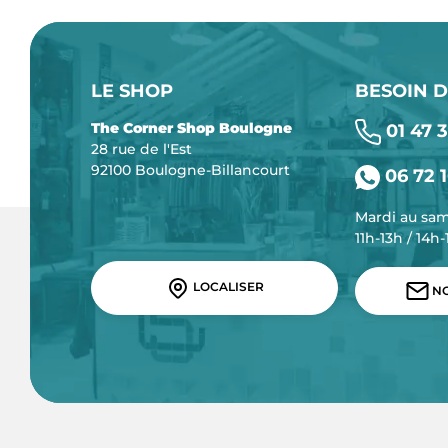
LE SHOP
BESOIN D
The Corner Shop Boulogne
01 47 3
28 rue de l'Est
92100 Boulogne-Billancourt
06 72 1
Mardi au sa
11h-13h / 14h
LOCALISER
NO