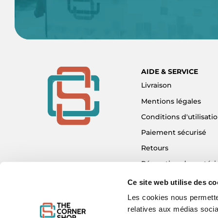
AIDE & SERVICE
Livraison
Mentions légales
Conditions d'utilisati
Paiement sécurisé
Retours
Réparation de matéri
Détaxe - Tax Refund
Ce site web utilise des co
Garantie & SAV
Les cookies nous permetten
relatives aux médias socia
Plan du site