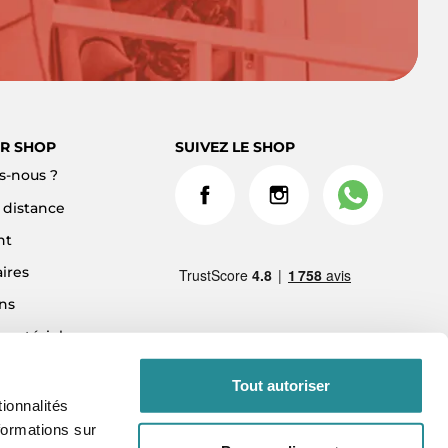
R SHOP
SUIVEZ LE SHOP
-nous ?
à distance
nt
ires
ns
 matériel
ment 3x sans frais
Tout autoriser
ionnalités
formations sur