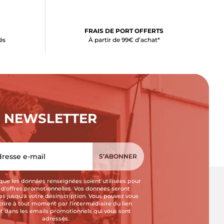
FRAIS DE PORT OFFERTS
és
À partir de 99€ d’achat*
NEWSLETTER
que les données renseignées soient utilisées pour
i d'offres promotionnelles. Vos données seront
s jusqu'à votre désinscription. Vous pouvez vous
crire à tout moment par l'intermédiaire du lien
t dans les emails promotionnels qui vous sont
adressés.