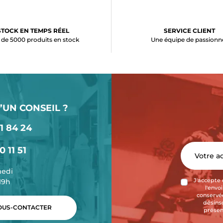
STOCK EN TEMPS RÉEL
SERVICE CLIENT
 de 5000 produits en stock
Une équipe de passionn
’UN CONSEIL ?
1 84 24
0 11 51
medi
-19h
J'accepte 
l'envo
conservée
désins
US-CONTACTER
présen