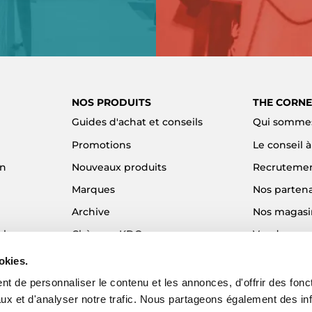
NOS PRODUITS
THE CORNE
Guides d'achat et conseils
Qui sommes
Promotions
Le conseil 
on
Nouveaux produits
Recruteme
Marques
Nos partena
Archive
Nos magasi
el
Chèques KDO
Vendre son
Idées cadeaux
Alma - Paie
okies.
Blog
t de personnaliser le contenu et les annonces, d'offrir des fonct
ux et d'analyser notre trafic. Nous partageons également des in