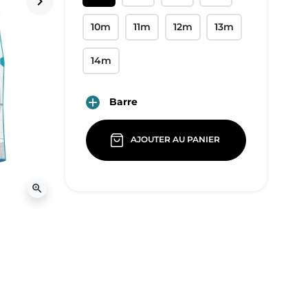
keyboard_arrow_right
Suivant
10m
11m
12m
13m
14m
Barre

AJOUTER AU PANIER
zoom_in