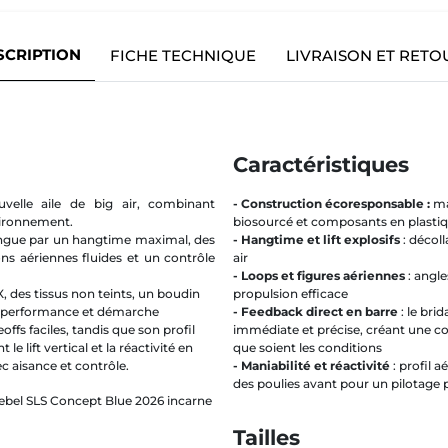
SCRIPTION
FICHE TECHNIQUE
LIVRAISON ET RETO
Caractéristiques
elle aile de big air, combinant
- Construction écoresponsable :
mat
vironnement.
biosourcé et composants en plastiq
istingue par un hangtime maximal, des
-
Hangtime et lift explosifs
: décoll
ions aériennes fluides et un contrôle
air
- Loops et figures aériennes
: angle
, des tissus non teints, un boudin
propulsion efficace
ie performance et démarche
- Feedback direct en barre
: le br
ffs faciles, tandis que son profil
immédiate et précise, créant une con
 lift vertical et la réactivité en
que soient les conditions
 aisance et contrôle.
-
Maniabilité et réactivité
: profil 
des poulies avant pour un pilotage 
 Rebel SLS Concept Blue 2026 incarne
Tailles