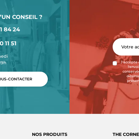
’UN CONSEIL ?
1 84 24
0 11 51
medi
-19h
J'accepte 
l'envo
conservée
désins
US-CONTACTER
présen
NOS PRODUITS
THE CORNE