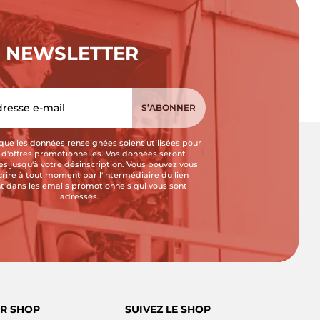
NEWSLETTER
que les données renseignées soient utilisées pour
i d'offres promotionnelles. Vos données seront
s jusqu'à votre désinscription. Vous pouvez vous
crire à tout moment par l'intermédiaire du lien
t dans les emails promotionnels qui vous sont
adressés.
R SHOP
SUIVEZ LE SHOP