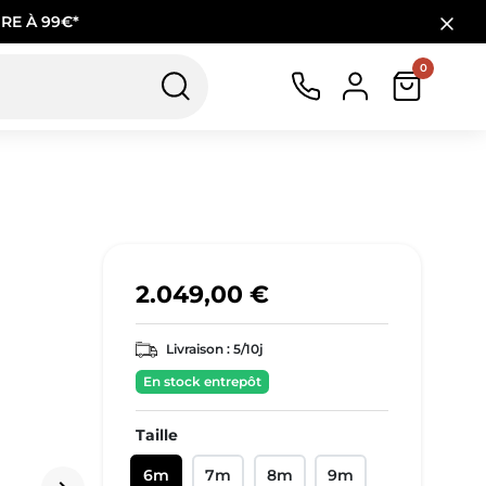
RE À 99€*
0
2.049,00 €
Livraison :
5/10j
En stock entrepôt
Taille
6m
7m
8m
9m