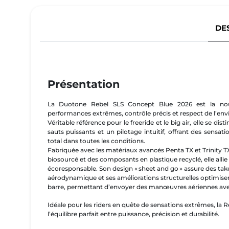
DE
Présentation
La Duotone Rebel SLS Concept Blue 2026 est la nouv
performances extrêmes, contrôle précis et respect de l’en
Véritable référence pour le freeride et le big air, elle se d
sauts puissants et un pilotage intuitif, offrant des sensat
total dans toutes les conditions.
Fabriquée avec les matériaux avancés Penta TX et Trinity TX
biosourcé et des composants en plastique recyclé, elle all
écoresponsable. Son design « sheet and go » assure des takeo
aérodynamique et ses améliorations structurelles optimisent le
barre, permettant d’envoyer des manœuvres aériennes avec
Idéale pour les riders en quête de sensations extrêmes, la
l’équilibre parfait entre puissance, précision et durabilité.