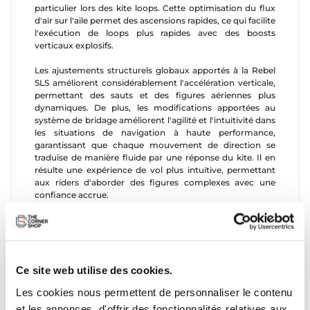
particulier lors des kite loops. Cette optimisation du flux
d'air sur l'aile permet des ascensions rapides, ce qui facilite
l'exécution de loops plus rapides avec des boosts
verticaux explosifs.
Les ajustements structurels globaux apportés à la Rebel
SLS améliorent considérablement l'accélération verticale,
permettant des sauts et des figures aériennes plus
dynamiques. De plus, les modifications apportées au
système de bridage améliorent l'agilité et l'intuitivité dans
les situations de navigation à haute performance,
garantissant que chaque mouvement de direction se
traduise de manière fluide par une réponse du kite. Il en
résulte une expérience de vol plus intuitive, permettant
aux riders d'aborder des figures complexes avec une
confiance accrue.
La Duotone Rebel SLS est votre passeport pour les cieux.
Avec sa combinaison de portance puissante, de
maniabilité réactive et de technologie avancée, cette aile
est conçue pour les riders qui exigent le meilleur en
Ce site web utilise des cookies.
termes de performances et de style. Élevez votre
expérience de kitesurf et atteignez votre plein potentiel
Les cookies nous permettent de personnaliser le contenu
avec la Rebel SLS 2026.
et les annonces, d'offrir des fonctionnalités relatives aux