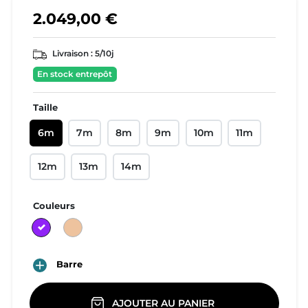
2.049,00 €
Livraison :
5/10j
En stock entrepôt
Taille
6m
7m
8m
9m
10m
11m
12m
13m
14m
Couleurs
C07:purple/green
C08:sand/turquoise

Barre
AJOUTER AU PANIER