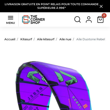
LIVRAISON GRATUITE EN POINT RELAIS POUR TOUTE COMMANDE
SUPÉRIEURE À 99€*
0

MENU
Accueil
Kitesurf
Aile kitesurf
Aile nue
Aile Duotone Rebel SL