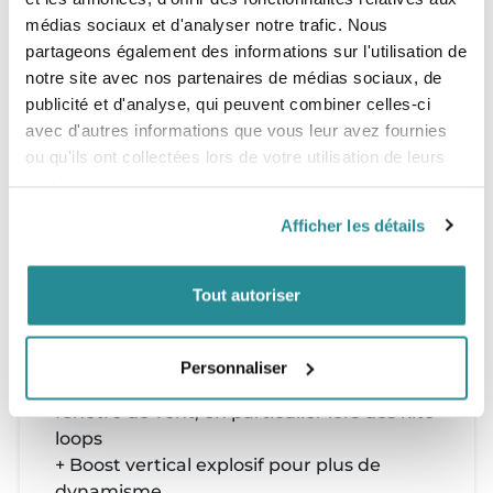
Programme
médias sociaux et d'analyser notre trafic. Nous
partageons également des informations sur l'utilisation de
- Aile extrêmement polyvalente, qui offre une très grande
plage d'utilisation qui plaira aux freestylers old school qui
notre site avec nos partenaires de médias sociaux, de
adorent s'envoyer en l'air !
publicité et d'analyse, qui peuvent combiner celles-ci
- Douce avec une puissance contrôlée, ce kite est
avec d'autres informations que vous leur avez fournies
prévisible et grâce à différents réglages possibles il
s'adaptera à la plupart d'entre vous.
ou qu'ils ont collectées lors de votre utilisation de leurs
- Très intuitive - comme une extension de votre corps
services.
Nouveautés
Afficher les détails
+ Augmentation de la portance verticale
sans compromettre le temps de
Tout autoriser
suspension
+ Réaction plus directe de la barre,
améliorant le contrôle
Personnaliser
+ Montée plus rapide vers le bord de la
fenêtre de vent, en particulier lors des kite
loops
+ Boost vertical explosif pour plus de
dynamisme