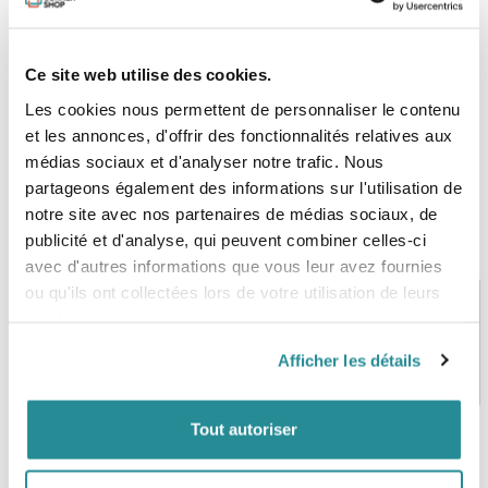
dans un but pratique notamment avec le passage de
crochet pour le harnais.
Ce site web utilise des cookies.
Les cookies nous permettent de personnaliser le contenu
et les annonces, d'offrir des fonctionnalités relatives aux
médias sociaux et d'analyser notre trafic. Nous
partageons également des informations sur l'utilisation de
notre site avec nos partenaires de médias sociaux, de
publicité et d'analyse, qui peuvent combiner celles-ci
avec d'autres informations que vous leur avez fournies
ou qu'ils ont collectées lors de votre utilisation de leurs
services.
PAIEMENT SÉCURISÉ
STOCK EN TEMPS RÉEL
Afficher les détails
CB, VISA, Mastercard, ALMA
Plus de 5000 produits en stock
Tout autoriser
SERVICE CLIENT
FRAIS DE PORT OFFERTS