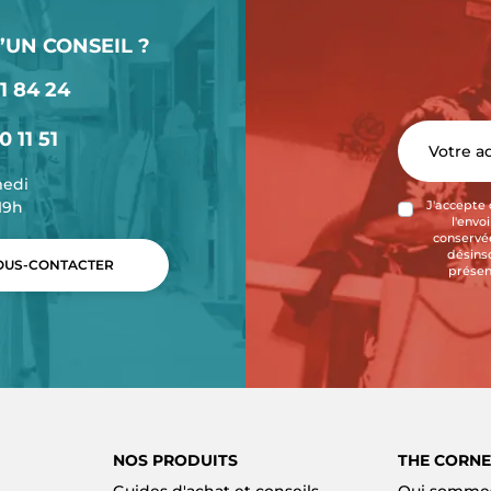
’UN CONSEIL ?
1 84 24
0 11 51
medi
-19h
J'accepte 
l'envo
conservée
désins
US-CONTACTER
présen
NOS PRODUITS
THE CORNE