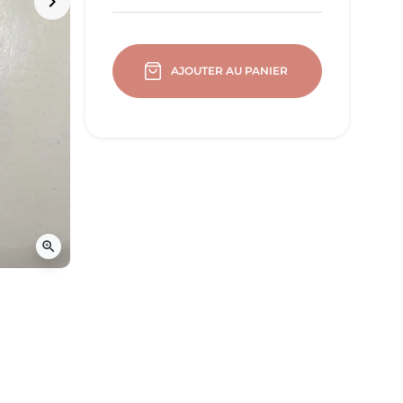
keyboard_arrow_right
Suivant
AJOUTER AU PANIER
zoom_in