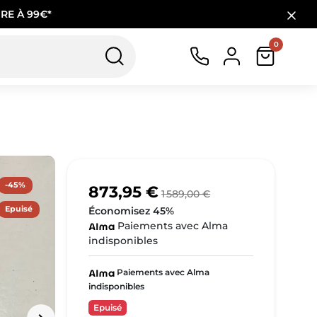
RE À 99€*
0
-45%
873,95 €
1 589,00 €
Epuisé
Économisez 45%
Paiements avec Alma
indisponibles
Paiements avec Alma
indisponibles
Epuisé