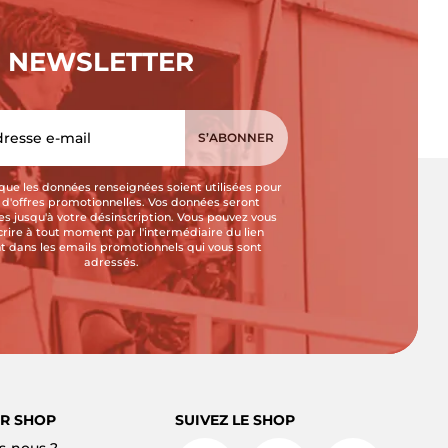
NEWSLETTER
que les données renseignées soient utilisées pour
i d'offres promotionnelles. Vos données seront
s jusqu'à votre désinscription. Vous pouvez vous
crire à tout moment par l'intermédiaire du lien
t dans les emails promotionnels qui vous sont
adressés.
R SHOP
SUIVEZ LE SHOP