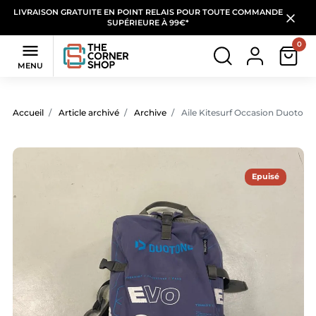
LIVRAISON GRATUITE EN POINT RELAIS POUR TOUTE COMMANDE
SUPÉRIEURE À 99€*
0

MENU
Accueil
Article archivé
Archive
Aile Kitesurf Occasion Duoton
Epuisé