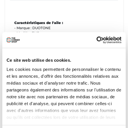
Caractéristiques de l'aile :
- Marque : DUOTONE
- Modèle : EVO
- Année : 2024
- Taille : 8m
État de l'aile : correct
Ce site web utilise des cookies.
- Nombre de réparations : 3 (petit patch sur spi, voir
Les cookies nous permettent de personnaliser le contenu
photo)
et les annonces, d'offrir des fonctionnalités relatives aux
Aile livrée avec :
médias sociaux et d'analyser notre trafic. Nous
- Sac de transport : OUI
partageons également des informations sur l'utilisation de
notre site avec nos partenaires de médias sociaux, de
publicité et d'analyse, qui peuvent combiner celles-ci
avec d'autres informations que vous leur avez fournies
ou qu'ils ont collectées lors de votre utilisation de leurs
services.