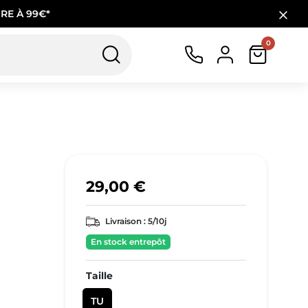
RE À 99€*
0
29,00 €
Livraison :
5/10j
En stock entrepôt
Taille
TU