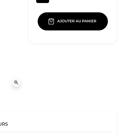
AJOUTER AU PANIER
zoom_in
URS