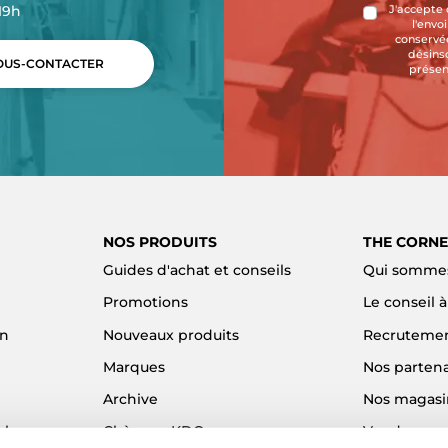
-19h
J'accepte 
l'envo
conservée
désins
US-CONTACTER
présen
NOS PRODUITS
THE CORNE
Guides d'achat et conseils
Qui sommes
Promotions
Le conseil 
on
Nouveaux produits
Recruteme
Marques
Nos partena
Archive
Nos magasi
el
Chèques KDO
Vendre son