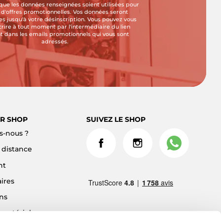
que les données renseignées soient utilisées pour
i d'offres promotionnelles. Vos données seront
s jusqu'à votre désinscription. Vous pouvez vous
crire à tout moment par l'intermédiaire du lien
t dans les emails promotionnels qui vous sont
adressés.
R SHOP
SUIVEZ LE SHOP
-nous ?
à distance
nt
ires
ns
 matériel