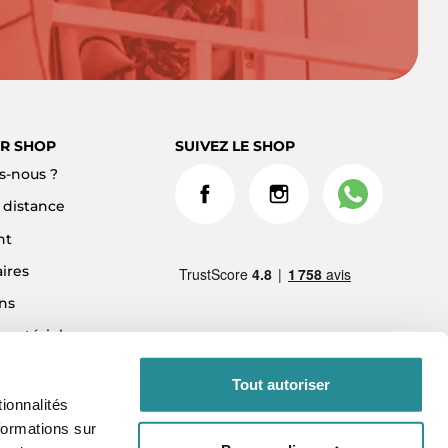
R SHOP
SUIVEZ LE SHOP
-nous ?
à distance
nt
ires
ns
 matériel
ment 3x sans frais
Tout autoriser
ionnalités
formations sur