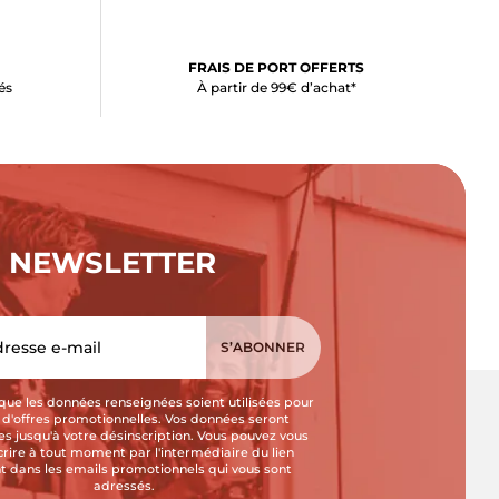
FRAIS DE PORT OFFERTS
és
À partir de 99€ d’achat*
NEWSLETTER
que les données renseignées soient utilisées pour
i d'offres promotionnelles. Vos données seront
s jusqu'à votre désinscription. Vous pouvez vous
crire à tout moment par l'intermédiaire du lien
t dans les emails promotionnels qui vous sont
adressés.