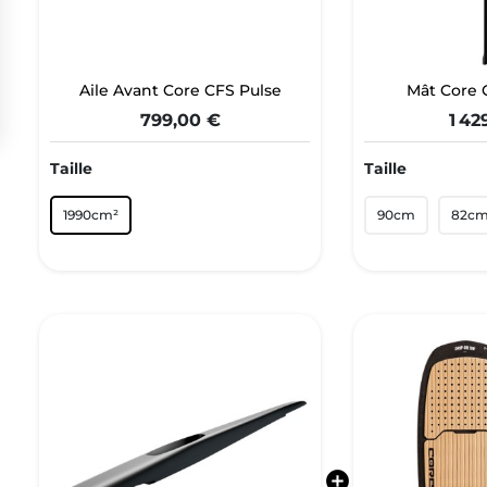
Aile Avant Core CFS Pulse
Mât Core 
799,00 €
1 42
Taille
Taille
1990cm²
90cm
82c