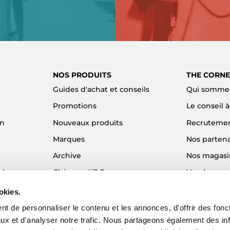
NOS PRODUITS
THE CORNE
Guides d'achat et conseils
Qui sommes
Promotions
Le conseil 
on
Nouveaux produits
Recruteme
Marques
Nos partena
Archive
Nos magasi
el
Chèques KDO
Vendre son
Idées cadeaux
Alma - Paie
okies.
Blog
t de personnaliser le contenu et les annonces, d'offrir des fonct
ux et d'analyser notre trafic. Nous partageons également des in