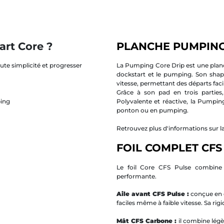
art Core ?
PLANCHE PUMPING
oute simplicité et progresser
La Pumping Core Drip est une plan
dockstart et le pumping. Son shape
vitesse, permettant des départs facil
Grâce à son pad en trois parties,
ping
Polyvalente et réactive, la Pumpi
ponton ou en pumping.
Retrouvez plus d'informations sur 
FOIL COMPLET CFS
Le foil Core CFS Pulse combine l
performante.
Aile avant
CFS Pulse :
conçue en c
faciles même à faible vitesse. Sa rigi
Mât CFS Carbone :
il combine légè