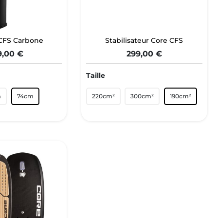
CFS Carbone
Stabilisateur Core CFS
9,00 €
299,00 €
Taille
m
74cm
220cm²
300cm²
190cm²