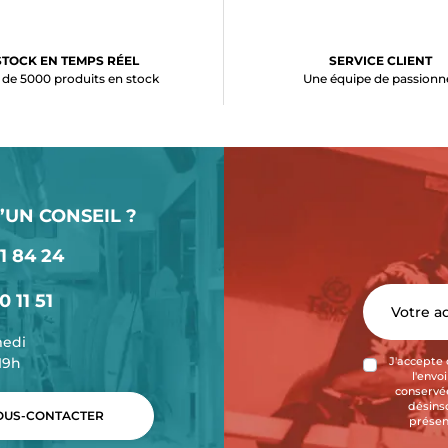
STOCK EN TEMPS RÉEL
SERVICE CLIENT
 de 5000 produits en stock
Une équipe de passionn
’UN CONSEIL ?
1 84 24
0 11 51
medi
-19h
J'accepte 
l'envo
conservée
désins
US-CONTACTER
présen