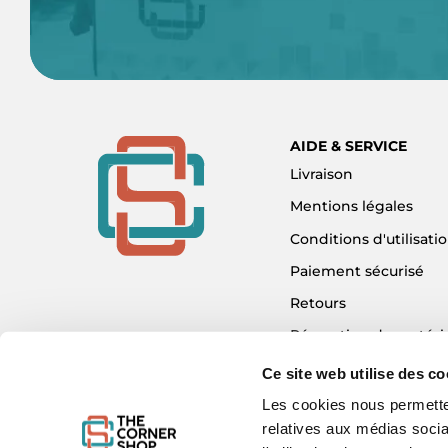
AIDE & SERVICE
Livraison
Mentions légales
Conditions d'utilisati
Paiement sécurisé
Retours
Réparation de matéri
Détaxe - Tax Refund
Ce site web utilise des co
Garantie & SAV
Les cookies nous permetten
relatives aux médias socia
Plan du site