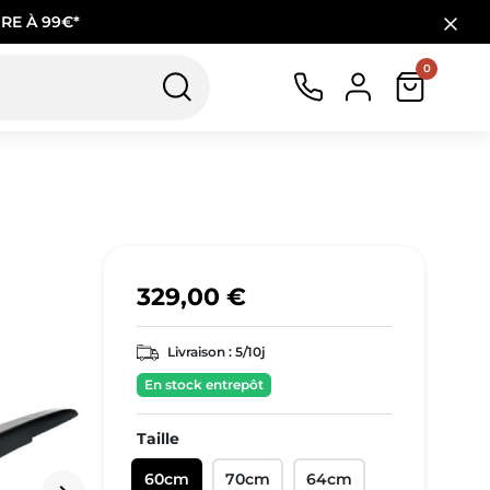
RE À 99€*
0
329,00 €
Livraison :
5/10j
En stock entrepôt
Taille
60cm
70cm
64cm