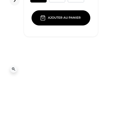
keyboard_arrow_right
Suivant
AJOUTER AU PANIER
zoom_in