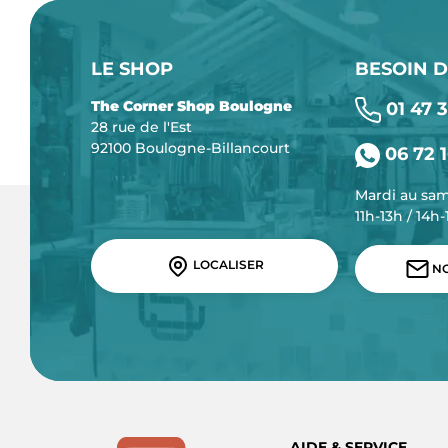
LE SHOP
BESOIN D
The Corner Shop Boulogne
01 47 3
28 rue de l'Est
92100 Boulogne-Billancourt
06 72 1
Mardi au sa
11h-13h / 14h
LOCALISER
NO
AIDE & SERVICE