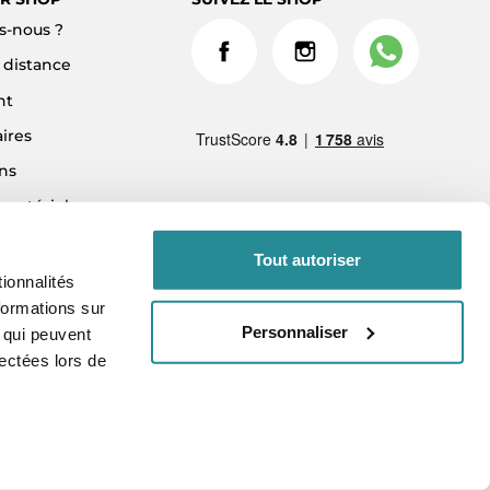
-nous ?
à distance
nt
ires
ns
 matériel
ment 3x sans frais
Tout autoriser
ionnalités
formations sur
Personnaliser
, qui peuvent
lectées lors de
vés.