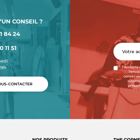
’UN CONSEIL ?
1 84 24
0 11 51
medi
-19h
J'accepte 
l'envo
conservée
désins
US-CONTACTER
présen
NOS PRODUITS
THE CORNE