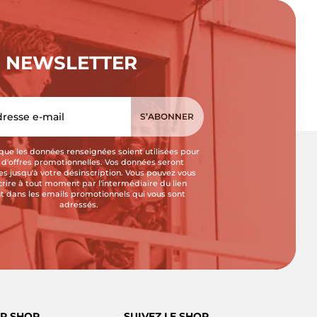
NEWSLETTER
que les données renseignées soient utilisées pour
i d'offres promotionnelles. Vos données seront
s jusqu'à votre désinscription. Vous pouvez vous
crire à tout moment par l'intermédiaire du lien
t dans les emails promotionnels qui vous sont
adressés.
R SHOP
SUIVEZ LE SHOP