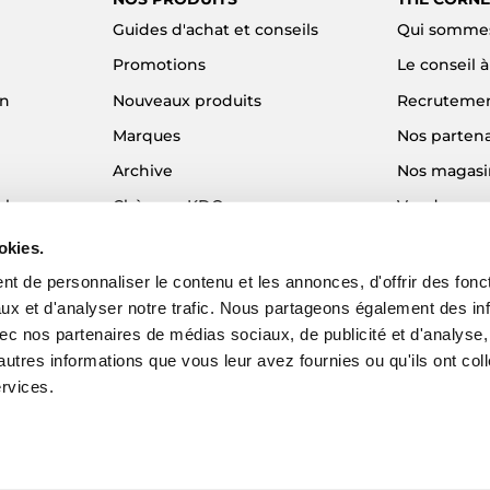
Guides d'achat et conseils
Qui sommes
Promotions
Le conseil 
on
Nouveaux produits
Recruteme
Marques
Nos partena
Archive
Nos magasi
el
Chèques KDO
Vendre son
Idées cadeaux
Alma - Paie
okies.
Blog
t de personnaliser le contenu et les annonces, d'offrir des fonct
ux et d'analyser notre trafic. Nous partageons également des in
 avec nos partenaires de médias sociaux, de publicité et d'analyse
autres informations que vous leur avez fournies ou qu'ils ont col
ervices.
EZY - Agence web e-commerce
© 2026 The Corner Shop. Tous droits réser