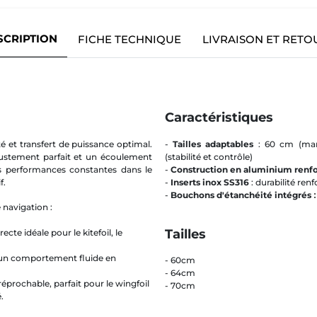
SCRIPTION
FICHE TECHNIQUE
LIVRAISON ET RETO
Caractéristiques
té et transfert de puissance optimal.
-
Tailles adaptables
: 60 cm (mani
justement parfait et un écoulement
(stabilité et contrôle)
es performances constantes dans le
-
Construction en aluminium renf
f.
-
Inserts inox SS316
: durabilité ren
-
Bouchons d'étanchéité intégrés
e navigation :
Tailles
cte idéale pour le kitefoil, le
ur un comportement fluide en
- 60cm
- 64cm
rréprochable, parfait pour le wingfoil
- 70cm
.