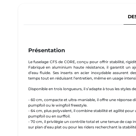
DE
Présentation
Le fuselage CFS de CORE, conçu pour offrir stabilité, rigidi
Fabriqué en aluminium haute résistance, il garantit un a
d’eau fluide. Ses inserts en acier inoxydable assurent d
temps tout en réduisant l’entretien, même en usage intensi
Disponible en trois longueurs, il s’adapte à tous les styles d
- 60 cm
, compacte et ultra-maniable, il offre une réponse dire
pumpfoil ou le wingfoil freestyle.
-
64 cm
, plus polyvalent, il combine stabilité et agilité po
pumpfoil ou en surffoil.
-
70 cm, i
l privilégie un contrôle total et une tenue de cap i
sur plan d’eau plat ou pour les riders recherchant la stabilité