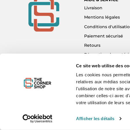
Livraison
Mentions légales
Conditions d'utilisati
Paiement sécurisé
Retours
Réparation de matéri
Détaxe - Tax Refund
Ce site web utilise des co
Garantie & SAV
Les cookies nous permetten
relatives aux médias socia
Plan du site
l'utilisation de notre site
Mon compte
combiner celles-ci avec d'
Nous contacter
votre utilisation de leurs s
Afficher les détails
WE