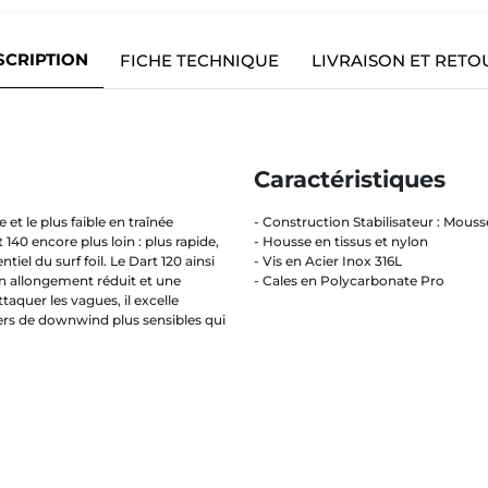
SCRIPTION
FICHE TECHNIQUE
LIVRAISON ET RETO
Caractéristiques
e et le plus faible en traînée
- Construction Stabilisateur : Mou
40 encore plus loin : plus rapide,
- Housse en tissus et nylon
iel du surf foil. Le Dart 120 ainsi
- Vis en Acier Inox 316L
un allongement réduit et une
- Cales en Polycarbonate Pro
taquer les vagues, il excelle
ers de downwind plus sensibles qui