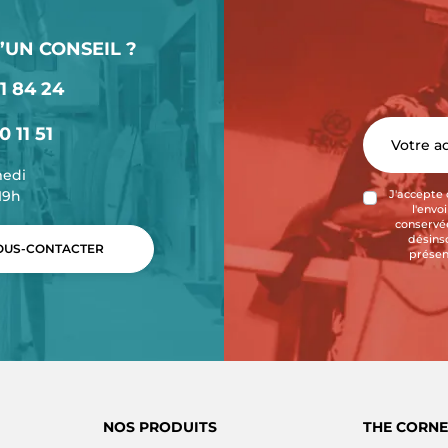
’UN CONSEIL ?
1 84 24
0 11 51
medi
-19h
J'accepte 
l'envo
conservée
désins
US-CONTACTER
présen
NOS PRODUITS
THE CORNE