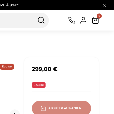
RE À 99€*
0
Epuisé
299,00 €
Epuisé
AJOUTER AU PANIER