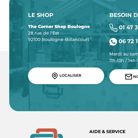
LE SHOP
BESOIN D
The Corner Shop Boulogne
01 47 3
28 rue de l'Est
92100 Boulogne-Billancourt
06 72 1
Mardi au sa
11h-13h / 14h
LOCALISER
NO
AIDE & SERVICE