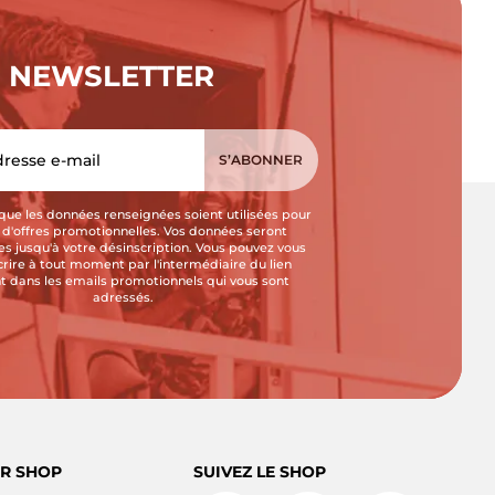
NEWSLETTER
que les données renseignées soient utilisées pour
i d'offres promotionnelles. Vos données seront
s jusqu'à votre désinscription. Vous pouvez vous
crire à tout moment par l'intermédiaire du lien
t dans les emails promotionnels qui vous sont
adressés.
R SHOP
SUIVEZ LE SHOP