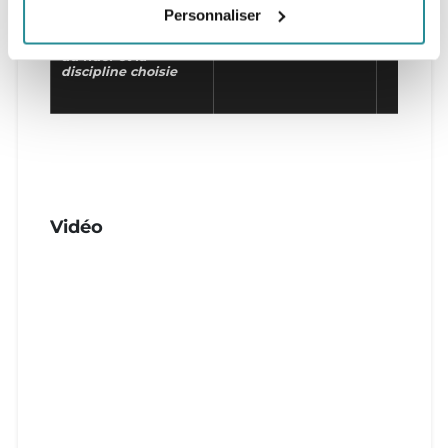
Personnaliser
CARVING
XXS 200
CARVI
Deuxième choix en
fonction du niveau
DW
XS 145
D
du rider et la
discipline choisie
Vidéo