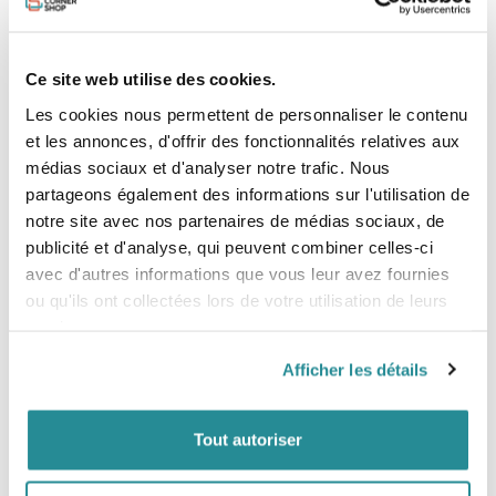
ENVERGURE (cm)
ALLONGEMENT
SURFACE (cm²)
Ce site web utilise des cookies.
SEVEN SEAS
1100
94
1100
Les cookies nous permettent de personnaliser le contenu
et les annonces, d'offrir des fonctionnalités relatives aux
SEVEN SEAS
1300
102
médias sociaux et d'analyser notre trafic. Nous
1300
partageons également des informations sur l'utilisation de
SEVEN SEAS
notre site avec nos partenaires de médias sociaux, de
1500
109.5
1500
publicité et d'analyse, qui peuvent combiner celles-ci
avec d'autres informations que vous leur avez fournies
ou qu'ils ont collectées lors de votre utilisation de leurs
SEVEN SEAS CARBON
SEVEN S
FW
1100
services.
MONOBLOC TAIL
Afficher les détails
DW
XXS 170
Recommandation /
DW
premier choix
Tout autoriser
MONOBLOC TAIL