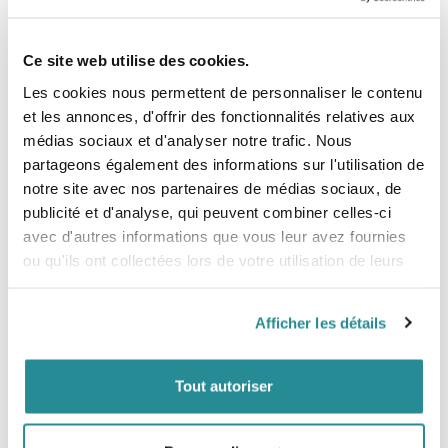
norme EN 1385. Vous pouvez compter sur une protection
supérieure.
- Respectueux de l'environnement :
Notre production
Ce site web utilise des cookies.
de mousse utilise des matériaux renouvelables pour une
élimination facile avec les déchets ménagers.
Les cookies nous permettent de personnaliser le contenu
- Conception poids plume :
Léger mais très absorbant,
et les annonces, d'offrir des fonctionnalités relatives aux
évitant les coques lourdes ou les composants en silicone
médias sociaux et d'analyser notre trafic. Nous
pour un confort optimal dans les sports intenses
- Réponse adaptative aux impacts :
Le BIAT utilise de l'air
partageons également des informations sur l'utilisation de
emprisonné pour une absorption progressive, restant
notre site avec nos partenaires de médias sociaux, de
souple pour les forces lentes et se rigidifiant rapidement
publicité et d'analyse, qui peuvent combiner celles-ci
pour les impacts soudains.
- Réponse rapide aux impacts :
Contrairement aux
avec d'autres informations que vous leur avez fournies
protections traditionnelles, BIAT réagit rapidement aux
ou qu'ils ont collectées lors de votre utilisation de leurs
impacts mineurs, absorbant efficacement l'énergie de
services.
manière linéaire pour minimiser la force sur votre corps
- Confort suprême :
BIAT offre une flexibilité remarquable
pour un confort exceptionnel, vous permettant de vous
Afficher les détails
concentrer sur vos performances
Tailles
Tout autoriser
- M : 54,5-57 cm
- L : 57,5-60,5 cm