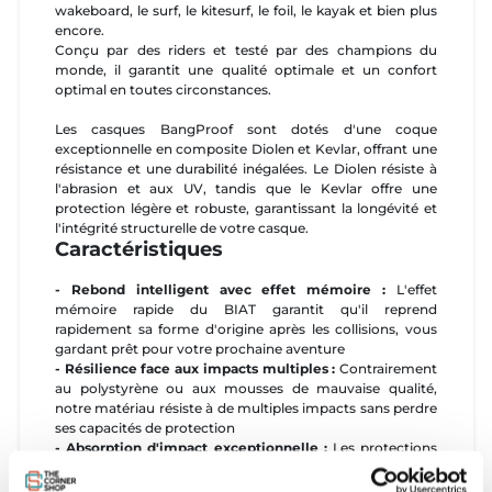
wakeboard, le surf, le kitesurf, le foil, le kayak et bien plus
encore.
Conçu par des riders et testé par des champions du
monde, il garantit une qualité optimale et un confort
optimal en toutes circonstances.
Les casques BangProof sont dotés d'une coque
exceptionnelle en composite Diolen et Kevlar, offrant une
résistance et une durabilité inégalées. Le Diolen résiste à
l'abrasion et aux UV, tandis que le Kevlar offre une
protection légère et robuste, garantissant la longévité et
l'intégrité structurelle de votre casque.
Caractéristiques
- Rebond intelligent avec effet mémoire :
L'effet
mémoire rapide du BIAT garantit qu'il reprend
rapidement sa forme d'origine après les collisions, vous
gardant prêt pour votre prochaine aventure
- Résilience face aux impacts multiples :
Contrairement
au polystyrène ou aux mousses de mauvaise qualité,
notre matériau résiste à de multiples impacts sans perdre
ses capacités de protection
- Absorption d'impact exceptionnelle :
Les protections
BangProof homologuées CE respectent
systématiquement les normes légales spécifiées dans la