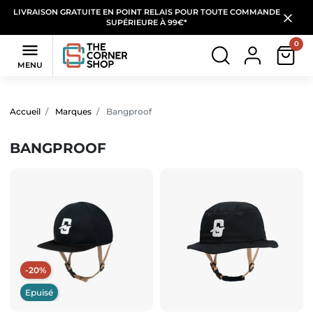
LIVRAISON GRATUITE EN POINT RELAIS POUR TOUTE COMMANDE
SUPÉRIEURE À 99€*
0

MENU
Filtres
(1 produit)
Accueil
Marques
Bangproof
BANGPROOF
-20%
Epuisé