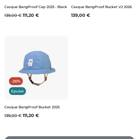
Casque BangProof Cap 2025 - Black
Casque BangProof Bucket V2 2026
Prix de base
Prix
Prix
111,20 €
139,00 €
139,00 €
-20%
Epuisé
Casque BangProof Bucket 2025
Prix de base
Prix
111,20 €
139,00 €