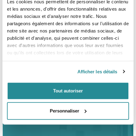
Les cookies nous permettent de personnaliser le contenu
The Corner Shop Boulogne
et les annonces, d'offrir des fonctionnalités relatives aux
28 rue de l'Est
92100 Boulogne-Billancourt
médias sociaux et d'analyser notre trafic. Nous
partageons également des informations sur l'utilisation de
LOCALISER
notre site avec nos partenaires de médias sociaux, de
publicité et d'analyse, qui peuvent combiner celles-ci
avec d'autres informations que vous leur avez fournies
ou qu'ils ont collectées lors de votre utilisation de leurs
BESOIN D’UN CONSEIL ?
services.
01 47 31 84 24
Afficher les détails
06 72 10 11 51
Tout autoriser
Mardi au samedi
11h-13h / 14h-19h
Personnaliser
NOUS-CONTACTER