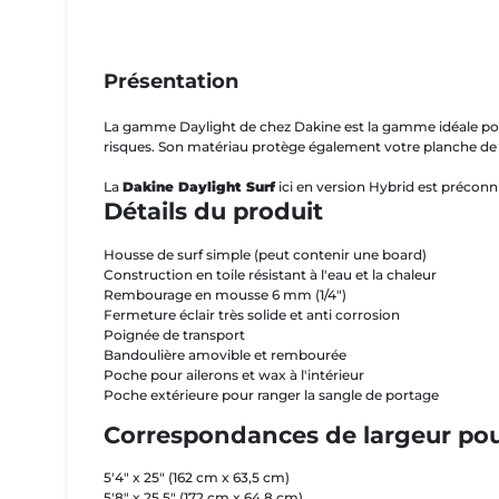
Présentation
La gamme Daylight de chez Dakine est la gamme idéale pou
risques. Son matériau protège également votre planche de s
La
Dakine Daylight Surf
ici en version Hybrid est préconni
Détails du produit
Housse de surf simple (peut contenir une board)
Construction en toile résistant à l'eau et la chaleur
Rembourage en mousse 6 mm (1/4")
Fermeture éclair très solide et anti corrosion
Poignée de transport
Bandoulière amovible et rembourée
Poche pour ailerons et wax à l'intérieur
Poche extérieure pour ranger la sangle de portage
Correspondances de largeur po
5'4" x 25" (162 cm x 63,5 cm)
5'8" x 25,5" (172 cm x 64,8 cm)