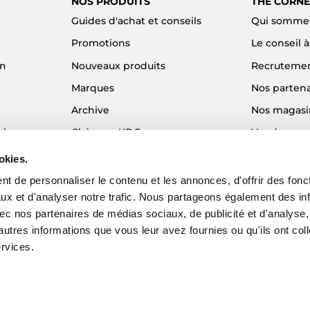
NOS PRODUITS
THE CORNE
Guides d'achat et conseils
Qui sommes
Promotions
Le conseil 
on
Nouveaux produits
Recruteme
Marques
Nos partena
Archive
Nos magasi
el
Chèques KDO
Vendre son
Idées cadeaux
Alma - Paie
okies.
Blog
t de personnaliser le contenu et les annonces, d'offrir des fonct
ux et d'analyser notre trafic. Nous partageons également des in
 avec nos partenaires de médias sociaux, de publicité et d'analyse
autres informations que vous leur avez fournies ou qu'ils ont col
ervices.
EZY - Agence web e-commerce
© 2026 The Corner Shop. Tous droits réser