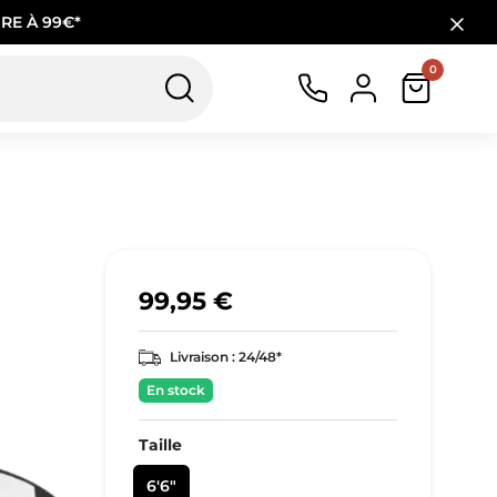
RE À 99€*
0
99,95 €
Livraison :
24/48*
En stock
Taille
6'6"