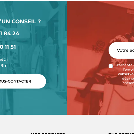
’UN CONSEIL ?
1 84 24
0 11 51
medi
-19h
J'accepte 
l'envo
conservée
désins
US-CONTACTER
présen