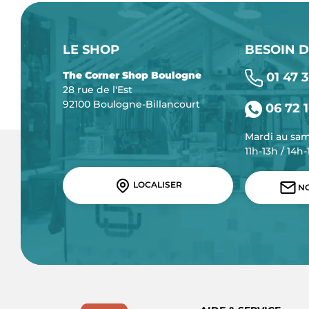
LE SHOP
BESOIN D
The Corner Shop Boulogne
01 47 3
28 rue de l'Est
92100 Boulogne-Billancourt
06 72 1
Mardi au sa
11h-13h / 14h
LOCALISER
NO