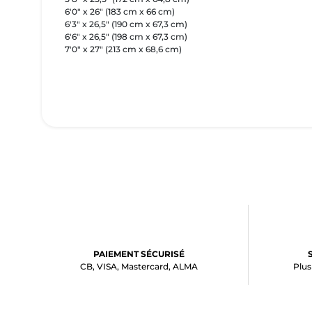
6'0" x 26" (183 cm x 66 cm)
6'3" x 26,5" (190 cm x 67,3 cm)
6'6" x 26,5" (198 cm x 67,3 cm)
7'0" x 27" (213 cm x 68,6 cm)
PAIEMENT SÉCURISÉ
CB, VISA, Mastercard, ALMA
Plus