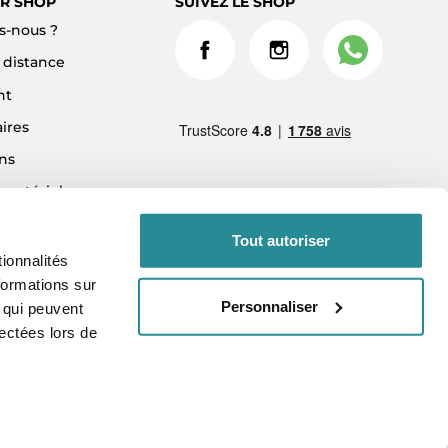
R SHOP
SUIVEZ LE SHOP
-nous ?
à distance
nt
ires
ns
 matériel
ment 3x sans frais
Tout autoriser
ionnalités
formations sur
Personnaliser
, qui peuvent
lectées lors de
vés.