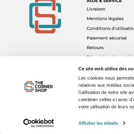
AIDE & SERVICE
Livraison
Mentions légales
Conditions d'utilisati
Paiement sécurisé
Retours
Réparation de matéri
Détaxe - Tax Refund
Ce site web utilise des co
Garantie & SAV
Les cookies nous permetten
relatives aux médias socia
Plan du site
l'utilisation de notre site
Mon compte
combiner celles-ci avec d'
Nous contacter
votre utilisation de leurs s
Afficher les détails
WE