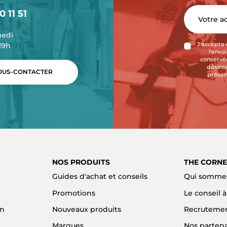
0 11 51
medi
-19h
J'accepte 
l'envo
conservée
désins
US-CONTACTER
présen
NOS PRODUITS
THE CORNE
Guides d'achat et conseils
Qui sommes
Promotions
Le conseil 
on
Nouveaux produits
Recruteme
Marques
Nos partena