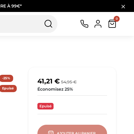
RE À 99€*
0
-25%
41,21 €
54,95 €
Epuisé
Économisez 25%
Epuisé
AJOUTER AU PANIER