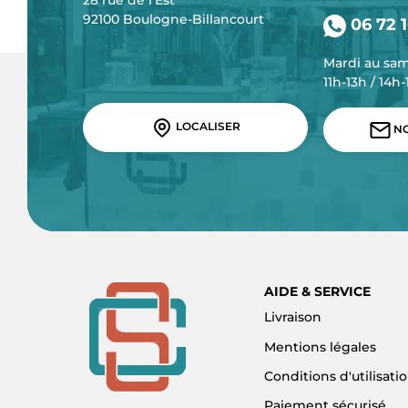
28 rue de l'Est
92100 Boulogne-Billancourt
06 72 1
Mardi au sa
11h-13h / 14h
LOCALISER
NO
AIDE & SERVICE
Livraison
Mentions légales
Conditions d'utilisati
Paiement sécurisé