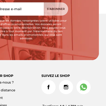
que les données renseignées soient utilisées pour
i d'offres promotionnelles. Vos données seront
s jusqu'à votre désinscription. Vous pouvez vous
crire à tout moment par l'intermédiaire du lien
t dans les emails promotionnels qui vous sont
adressés.
R SHOP
SUIVEZ LE SHOP
-nous ?
à distance
nt
ires