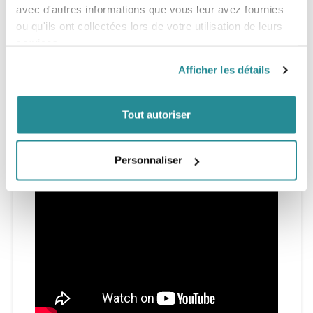
avec d'autres informations que vous leur avez fournies
qu'elles ne le sont.
ou qu'ils ont collectées lors de votre utilisation de leurs
Tailles
services.
4m / 5m / 6m / 7m / 8m / 9m / 10m / 11m / 12m / 14m/ 16m
Afficher les détails
L'aile est livrée nue, avec son sac de transport, le kit de
réparation et le manuel d'utilisation.
Trois nouvelles couleurs : CC1 : Jet Black ; CC2 : Neptune
Tout autoriser
Bleu ; CC3 : Space Lavender
Personnaliser