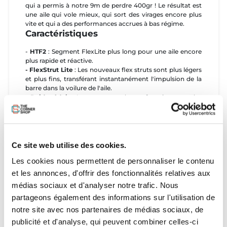
qui a permis à notre 9m de perdre 400gr ! Le résultat est
une aile qui vole mieux, qui sort des virages encore plus
vite et qui a des performances accrues à bas régime.
Caractéristiques
-
HTF2
: Segment FlexLite plus long pour une aile encore
plus rapide et réactive.
- FlexStrut Lite
: Les nouveaux flex struts sont plus légers
et plus fins, transférant instantanément l'impulsion de la
barre dans la voilure de l'aile.
- Poids réduit
: Le recentrage des renforts internes, des
techniques de construction, des boudins et des attaches
de brides permet de
réduire le poids jusqu'à 15%.
-
Nouvelle géométrie et construction des brides
: La
nouvelle disposition des brides rend le SuperModel plus
solide dans les conditions de puissance.
Ce site web utilise des cookies.
- Extrémités d'ailes plus larges pour les grandes tailles
:
Les cookies nous permettent de personnaliser le contenu
Sur les 12 m et plus, nous avons augmenté la taille des
extrémités des ailes, ce qui leur permet de tourner et de
et les annonces, d'offrir des fonctionnalités relatives aux
réagir beaucoup mieux dans des conditions plus légères..
médias sociaux et d'analyser notre trafic. Nous
- HTF LW
:
Les tailles 14m et 16m ont été spécialement
partageons également des informations sur l'utilisation de
conçues pour les vents légers, avec des bouts d'ailes plus
larges pour des virages plus rapides et une nouvelle
notre site avec nos partenaires de médias sociaux, de
construction des bords d'attaque qui donne l'impression
publicité et d'analyse, qui peuvent combiner celles-ci
que ces tailles plus grandes sont beaucoup plus petites