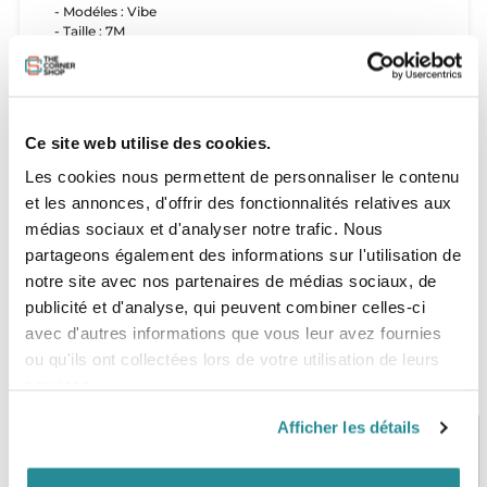
- Modéles : Vibe
- Taille : 7M
- Compatibilité barre : 4 lignes
Etat de l'aile : Excellent
- Nombre de réparations : 0
Ce site web utilise des cookies.
Aile livrée avec :
- Sac de transport : OUI
Les cookies nous permettent de personnaliser le contenu
et les annonces, d'offrir des fonctionnalités relatives aux
médias sociaux et d'analyser notre trafic. Nous
partageons également des informations sur l'utilisation de
notre site avec nos partenaires de médias sociaux, de
publicité et d'analyse, qui peuvent combiner celles-ci
avec d'autres informations que vous leur avez fournies
ou qu'ils ont collectées lors de votre utilisation de leurs
services.
Afficher les détails