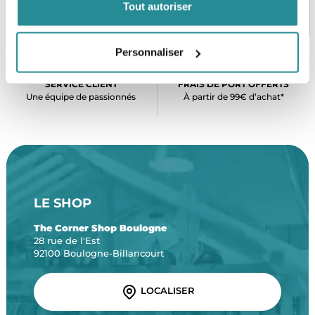
PAIEMENT SÉCURISÉ
STOCK EN TEMPS RÉEL
Tout autoriser
CB, VISA, Mastercard, ALMA
Plus de 5000 produits en stock
Personnaliser
SERVICE CLIENT
FRAIS DE PORT OFFERTS
Une équipe de passionnés
À partir de 99€ d’achat*
LE SHOP
The Corner Shop Boulogne
28 rue de l'Est
92100 Boulogne-Billancourt
LOCALISER