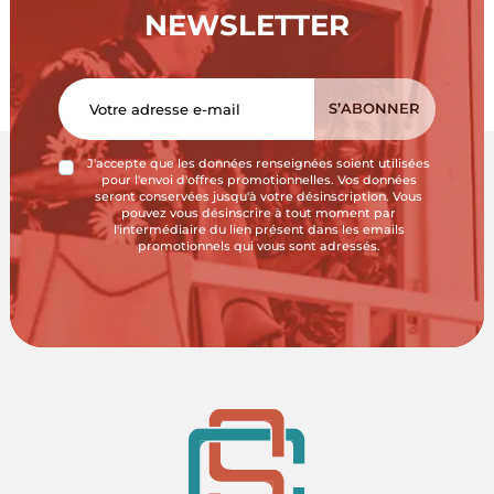
NEWSLETTER
J'accepte que les données renseignées soient utilisées
pour l'envoi d'offres promotionnelles. Vos données
seront conservées jusqu'à votre désinscription. Vous
pouvez vous désinscrire à tout moment par
l'intermédiaire du lien présent dans les emails
promotionnels qui vous sont adressés.