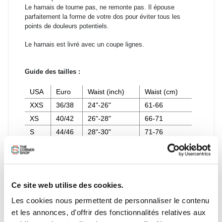
Le harnais de tourne pas, ne remonte pas. Il épouse
parfaitement la forme de votre dos pour éviter tous les
points de douleurs potentiels.
Le harnais est livré avec un coupe lignes.
Guide des tailles :
USA
Euro
Waist (inch)
Waist (cm)
XXS
36/38
24"-26"
61-66
XS
40/42
26"-28"
66-71
S
44/46
28"-30"
71-76
M
48/50
30"-32"
76-81
L
50/52
32"-34"
81-86
XL
54/56
34"-36"
86-91
Ce site web utilise des cookies.
XXL
56/58
36"-38"
91-97
Les cookies nous permettent de personnaliser le contenu
et les annonces, d'offrir des fonctionnalités relatives aux
Caractéristiques :