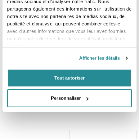
médias sociaux et d'analyser notre trafic. Nous
3D-moulded foam interior and exterior
partageons également des informations sur l'utilisation de
HP system detachable
notre site avec nos partenaires de médias sociaux, de
Covered side parts
publicité et d'analyse, qui peuvent combiner celles-ci
Double power leash ring
avec d'autres informations que vous leur avez fournies
Soft neoprene edges
HP system included
ou qu'ils ont collectées lors de votre utilisation de leurs
Multi Spreader = Clickerbar 3.0 | Low torque fixation
services.
Spreader protector
Battle belt waist closure
Afficher les détails
Knife included
Tout autoriser
Personnaliser