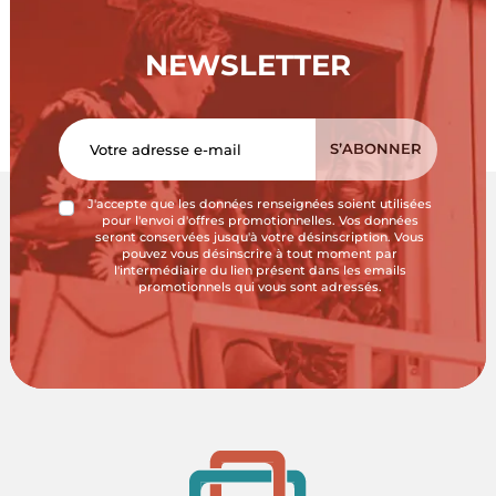
NEWSLETTER
J'accepte que les données renseignées soient utilisées
pour l'envoi d'offres promotionnelles. Vos données
seront conservées jusqu'à votre désinscription. Vous
pouvez vous désinscrire à tout moment par
l'intermédiaire du lien présent dans les emails
promotionnels qui vous sont adressés.