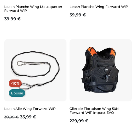
Leash Planche Wing Mousqueton
Leash Planche Wing Forward WIP
Forward WIP
Prix
59,99 €
Prix
39,99 €
-10%
Epuisé
Leash Aile Wing Forward WIP
Gilet de Flottaison Wing 50N
Forward WIP Impact EVO
Prix de base
Prix
35,99 €
39,99 €
Prix
229,99 €