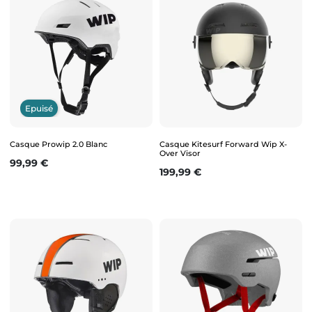
Epuisé
Casque Prowip 2.0 Blanc
Casque Kitesurf Forward Wip X-
Over Visor
Prix
99,99 €
Prix
199,99 €