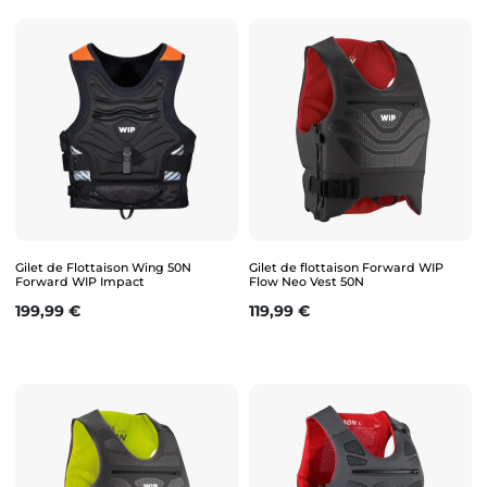
Gilet de Flottaison Wing 50N
Gilet de flottaison Forward WIP
Forward WIP Impact
Flow Neo Vest 50N
Prix
Prix
199,99 €
119,99 €