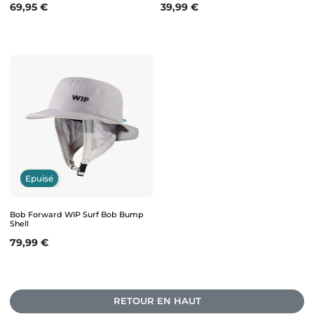
Prix
Prix
69,95 €
39,99 €
Epuisé
Bob Forward WIP Surf Bob Bump
Shell
Prix
79,99 €
RETOUR EN HAUT