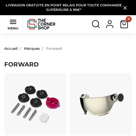
LIVRAISON GRATUITE EN POINT RELAIS POUR TOUTE COMMANDE
SUPÉRIEURE À 99€*
0

MENU
Filtres
(9 produits)
Accueil
Marques
Forward
FORWARD