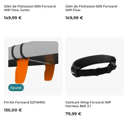
Gilet de Flottaison 50N Forward
Gilet de Flottaison 50N Forward
WIP Flow Junior
WIP Flow
Prix
Prix
149,99 €
149,99 €
Epuisé
Fin Kit Forward EZYWING
Ceinture Wing Forward WIP
Harness Belt 2.1
Prix
130,00 €
Prix
79,99 €