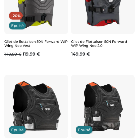
-20%
Epuisé
Gilet de flottaison 50N Forward WIP
Gilet de Flottaison 50N Forward
Wing Neo Vest
WIP Wing Neo 2.0
Prix de base
Prix
Prix
119,99 €
149,99 €
149,99 €
Epuisé
Epuisé