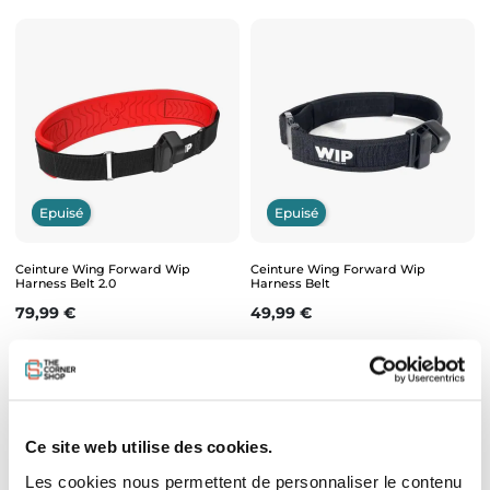
Epuisé
Epuisé
Ceinture Wing Forward Wip
Ceinture Wing Forward Wip
Harness Belt 2.0
Harness Belt
Prix
Prix
79,99 €
49,99 €
Ce site web utilise des cookies.
Les cookies nous permettent de personnaliser le contenu