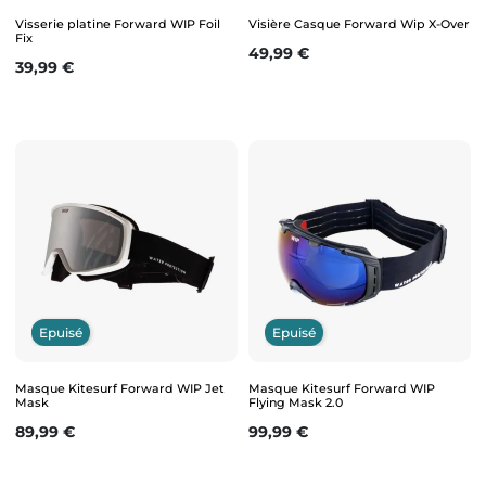
Visserie platine Forward WIP Foil
Visière Casque Forward Wip X-Over
Fix
Prix
49,99 €
Prix
39,99 €
Epuisé
Epuisé
Masque Kitesurf Forward WIP Jet
Masque Kitesurf Forward WIP
Mask
Flying Mask 2.0
Prix
Prix
89,99 €
99,99 €