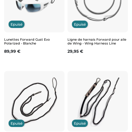
Epuisé
Epuisé
Lunettes Forward Gust Evo
Ligne de harnais Forward pour aile
Polarized - Blanche
de Wing - Wing Harness Line
Prix
Prix
89,99 €
29,95 €
Epuisé
Epuisé