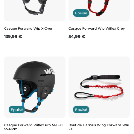
Epuisé
Casque Forward Wip X-Over
Casque Forward Wip Wiflex Grey
Prix
Prix
139,99 €
54,99 €
Epuisé
Epuisé
Casque Forward Wiflex Pro M-L-XL
Bout de Harnais Wing Forward WIP
55-61cm
2.0