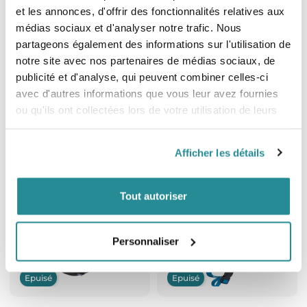
et les annonces, d'offrir des fonctionnalités relatives aux
médias sociaux et d'analyser notre trafic. Nous
partageons également des informations sur l'utilisation de
Epuisé
Epuisé
notre site avec nos partenaires de médias sociaux, de
publicité et d'analyse, qui peuvent combiner celles-ci
Casque Wipper 2.0 - Rouge Mat
Casque Wipper 2.0 - Noir
avec d'autres informations que vous leur avez fournies
Prix
Prix
ou qu'ils ont collectées lors de votre utilisation de leurs
69,99 €
74,99 €
services.
Afficher les détails
Tout autoriser
Personnaliser
Epuisé
Epuisé