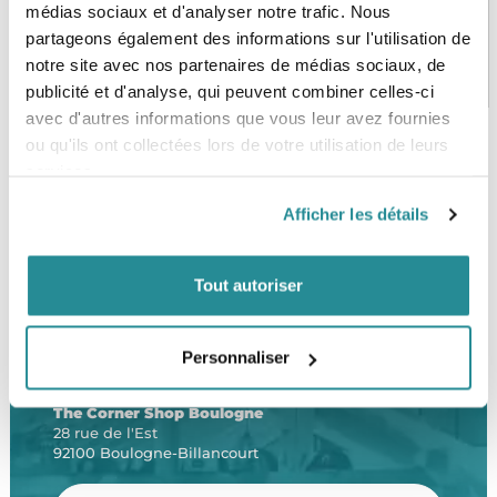
médias sociaux et d'analyser notre trafic. Nous
partageons également des informations sur l'utilisation de
PAIEMENT SÉCURISÉ
STOCK EN TEMPS RÉEL
notre site avec nos partenaires de médias sociaux, de
CB, VISA, Mastercard, ALMA
Plus de 5000 produits en stock
publicité et d'analyse, qui peuvent combiner celles-ci
avec d'autres informations que vous leur avez fournies
ou qu'ils ont collectées lors de votre utilisation de leurs
services.
SERVICE CLIENT
FRAIS DE PORT OFFERTS
Une équipe de passionnés
À partir de 99€ d’achat*
Afficher les détails
Tout autoriser
Personnaliser
LE SHOP
The Corner Shop Boulogne
28 rue de l'Est
92100 Boulogne-Billancourt