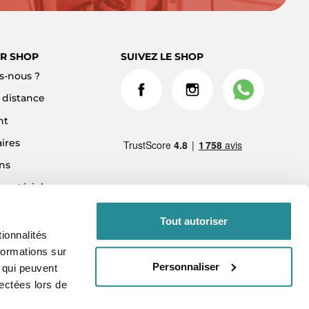
R SHOP
SUIVEZ LE SHOP
-nous ?
à distance
nt
ires
ns
 matériel
ment 3x sans frais
Tout autoriser
ionnalités
formations sur
Personnaliser
, qui peuvent
lectées lors de