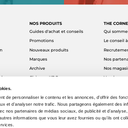
NOS PRODUITS
THE CORNE
Guides d'achat et conseils
Qui sommes
Promotions
Le conseil 
on
Nouveaux produits
Recruteme
Marques
Nos partena
Archive
Nos magasi
el
Chèques KDO
Vendre son
Idées cadeaux
Alma - Paie
okies.
Blog
t de personnaliser le contenu et les annonces, d'offrir des fonct
ux et d'analyser notre trafic. Nous partageons également des in
 avec nos partenaires de médias sociaux, de publicité et d'analyse
autres informations que vous leur avez fournies ou qu'ils ont col
ervices.