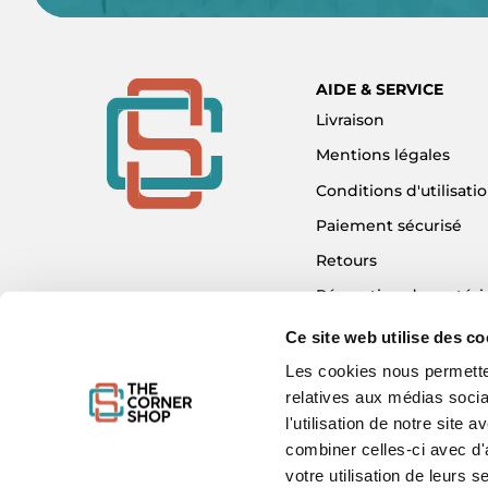
AIDE & SERVICE
Livraison
Mentions légales
Conditions d'utilisati
Paiement sécurisé
Retours
Réparation de matéri
Détaxe - Tax Refund
Ce site web utilise des co
Garantie & SAV
Les cookies nous permetten
relatives aux médias socia
Plan du site
l'utilisation de notre site
Mon compte
combiner celles-ci avec d'
Nous contacter
votre utilisation de leurs s