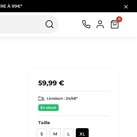
RE À 99€*
0
59,99 €
Livraison :
24/48*
En stock
Taille
S
M
L
XL