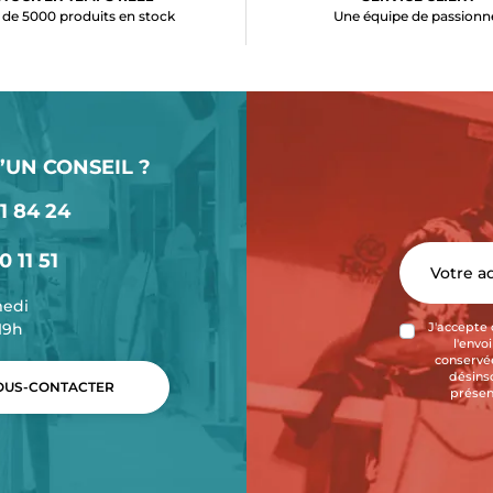
 de 5000 produits en stock
Une équipe de passionn
’UN CONSEIL ?
1 84 24
0 11 51
medi
-19h
J'accepte 
l'envo
conservée
désins
US-CONTACTER
présen