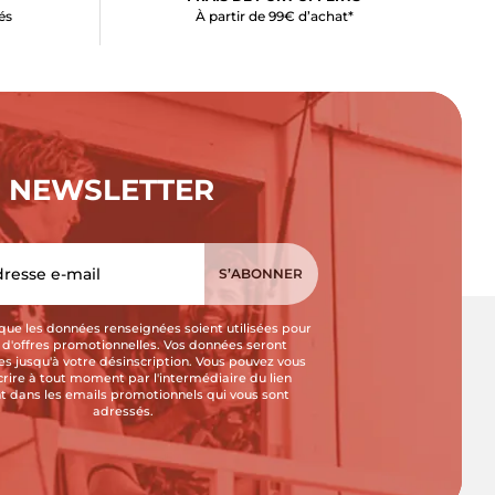
és
À partir de 99€ d’achat*
NEWSLETTER
que les données renseignées soient utilisées pour
i d'offres promotionnelles. Vos données seront
s jusqu'à votre désinscription. Vous pouvez vous
crire à tout moment par l'intermédiaire du lien
t dans les emails promotionnels qui vous sont
adressés.