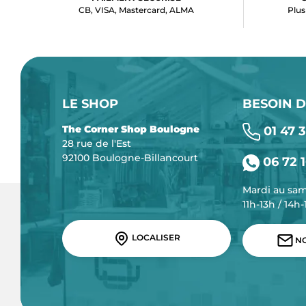
CB, VISA, Mastercard, ALMA
Plus
LE SHOP
BESOIN D
The Corner Shop Boulogne
01 47 3
28 rue de l'Est
92100 Boulogne-Billancourt
06 72 1
Mardi au sa
11h-13h / 14h
LOCALISER
NO