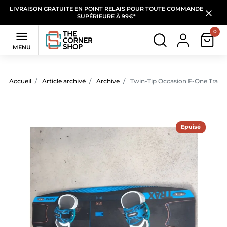
LIVRAISON GRATUITE EN POINT RELAIS POUR TOUTE COMMANDE
SUPÉRIEURE À 99€*
0

MENU
Accueil
Article archivé
Archive
Twin-Tip Occasion F-One Trax 
Epuisé