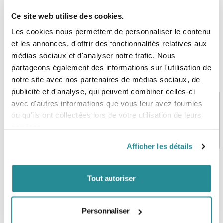
Ce site web utilise des cookies.
Les cookies nous permettent de personnaliser le contenu
et les annonces, d'offrir des fonctionnalités relatives aux
médias sociaux et d'analyser notre trafic. Nous
partageons également des informations sur l'utilisation de
notre site avec nos partenaires de médias sociaux, de
publicité et d'analyse, qui peuvent combiner celles-ci
avec d'autres informations que vous leur avez fournies
ou qu'ils ont collectées lors de votre utilisation de leurs
PAIEMENT SÉCURISÉ
STOCK EN TEMPS RÉEL
services.
CB, VISA, Mastercard, ALMA
Plus de 5000 produits en stock
Afficher les détails
Tout autoriser
SERVICE CLIENT
FRAIS DE PORT OFFERTS
Une équipe de passionnés
À partir de 99€ d’achat*
Personnaliser