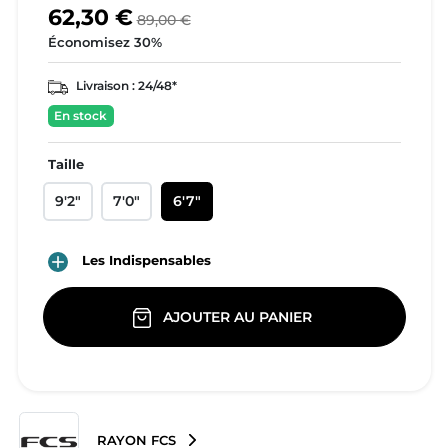
62,30 €
89,00 €
Économisez 30%
Livraison :
24/48*
En stock
Taille
9'2"
7'0"
6'7"

Les Indispensables
AJOUTER AU PANIER
RAYON FCS