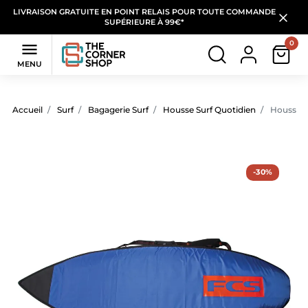
LIVRAISON GRATUITE EN POINT RELAIS POUR TOUTE COMMANDE
SUPÉRIEURE À 99€*
0

MENU
Accueil
Surf
Bagagerie Surf
Housse Surf Quotidien
Housse Su
-30%