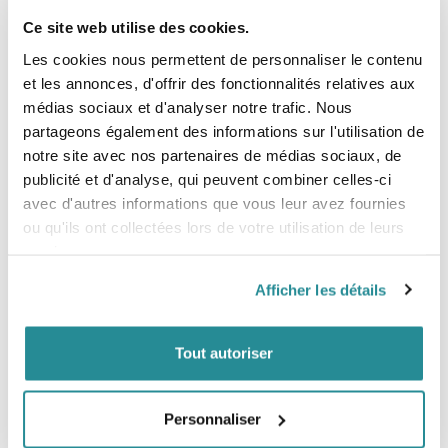
Couleur Silver / Tarpee
Shape Funboard
Ce site web utilise des cookies.
Rembourrage 5 mm
Sangle de portage rembourrée
Les cookies nous permettent de personnaliser le contenu
et les annonces, d'offrir des fonctionnalités relatives aux
médias sociaux et d'analyser notre trafic. Nous
Tableau des tailles :
partageons également des informations sur l'utilisation de
notre site avec nos partenaires de médias sociaux, de
Taille de la Housse
Largeur MAX Board
publicité et d'analyse, qui peuvent combiner celles-ci
avec d'autres informations que vous leur avez fournies
6'3"
21 6/7" / 555mm
ou qu'ils ont collectées lors de votre utilisation de leurs
services.
6'7"
22 1/5" / 564mm
Afficher les détails
7'0"
22 1/5" / 564mm
7'6"
23" / 582mm
Tout autoriser
8'0"
24" / 610mm
Personnaliser