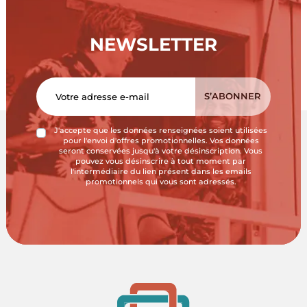
NEWSLETTER
J'accepte que les données renseignées soient utilisées
pour l'envoi d'offres promotionnelles. Vos données
seront conservées jusqu'à votre désinscription. Vous
pouvez vous désinscrire à tout moment par
l'intermédiaire du lien présent dans les emails
promotionnels qui vous sont adressés.