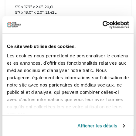
5’5 x 17.7” x 2.0”. 20,6L
5’7 x 18.0” x 2.0”. 21,42L
5’9 x 18.2” x 2.1”. 23.6L
La board pèse environ 2,8 et 3kgs en fonction de la taille.
Quelle board choisir pour son gabarit?
Ce site web utilise des cookies.
5’5: 55/75kg /155-175cm
Les cookies nous permettent de personnaliser le contenu
5’7: 75/90kg / 170-185cm
5’9: +90kg / 180-200cm
et les annonces, d'offrir des fonctionnalités relatives aux
médias sociaux et d'analyser notre trafic. Nous
partageons également des informations sur l'utilisation de
notre site avec nos partenaires de médias sociaux, de
publicité et d'analyse, qui peuvent combiner celles-ci
avec d'autres informations que vous leur avez fournies
ou qu'ils ont collectées lors de votre utilisation de leurs
services.
Afficher les détails