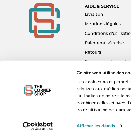
AIDE & SERVICE
Livraison
Mentions légales
Conditions d'utilisati
Paiement sécurisé
Retours
Réparation de matéri
Détaxe - Tax Refund
Ce site web utilise des co
Garantie & SAV
Les cookies nous permetten
relatives aux médias socia
Plan du site
l'utilisation de notre site
Mon compte
combiner celles-ci avec d'
Nous contacter
votre utilisation de leurs s
Afficher les détails
WE