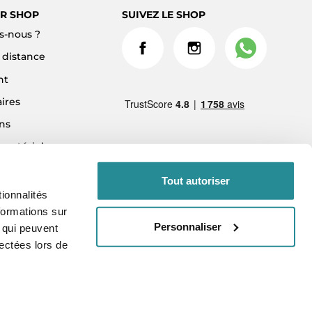
R SHOP
SUIVEZ LE SHOP
-nous ?
à distance
nt
ires
ns
 matériel
ment 3x sans frais
Tout autoriser
ionnalités
formations sur
Personnaliser
, qui peuvent
lectées lors de
vés.