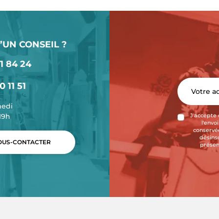
’UN CONSEIL ?
1 84 24
0 11 51
medi
-19h
J'accepte 
l'envo
conservée
désins
US-CONTACTER
présen