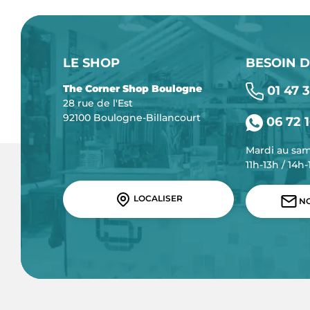
LE SHOP
BESOIN D
The Corner Shop Boulogne
01 47 3
28 rue de l'Est
92100 Boulogne-Billancourt
06 72 1
Mardi au sa
11h-13h / 14h
LOCALISER
NO