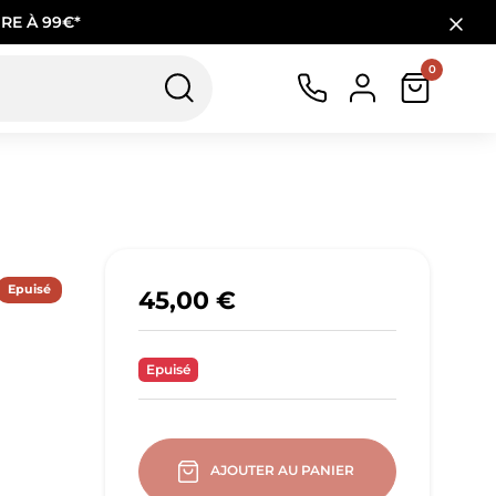
RE À 99€*
0
Epuisé
45,00 €
Epuisé
AJOUTER AU PANIER