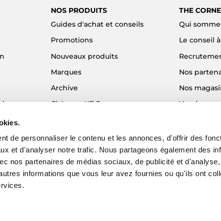
NOS PRODUITS
THE CORNE
Guides d'achat et conseils
Qui sommes
Promotions
Le conseil 
on
Nouveaux produits
Recruteme
Marques
Nos partena
Archive
Nos magasi
el
Chèques KDO
Vendre son
Idées cadeaux
Alma - Paie
okies.
Blog
t de personnaliser le contenu et les annonces, d'offrir des fonct
ux et d'analyser notre trafic. Nous partageons également des in
 avec nos partenaires de médias sociaux, de publicité et d'analyse
autres informations que vous leur avez fournies ou qu'ils ont col
ervices.
EZY - Agence web e-commerce
© 2026 The Corner Shop. Tous droits réser