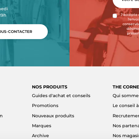
medi
-19h
J'accepte 
l'envo
conservée
désins
US-CONTACTER
présen
NOS PRODUITS
THE CORNE
Guides d'achat et conseils
Qui sommes
Promotions
Le conseil 
on
Nouveaux produits
Recruteme
Marques
Nos partena
Archive
Nos magasi