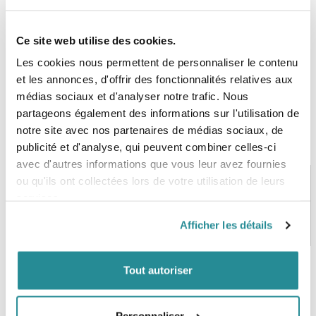
Épaisseur de mousse : 11/17 mm sans PVC ( PVC FREE)
Ce site web utilise des cookies.
Les cookies nous permettent de personnaliser le contenu
et les annonces, d'offrir des fonctionnalités relatives aux
médias sociaux et d'analyser notre trafic. Nous
partageons également des informations sur l'utilisation de
notre site avec nos partenaires de médias sociaux, de
publicité et d'analyse, qui peuvent combiner celles-ci
avec d'autres informations que vous leur avez fournies
ou qu'ils ont collectées lors de votre utilisation de leurs
services.
PAIEMENT SÉCURISÉ
STOCK EN TEMPS RÉEL
Afficher les détails
CB, VISA, Mastercard, ALMA
Plus de 5000 produits en stock
Tout autoriser
SERVICE CLIENT
FRAIS DE PORT OFFERTS
Une équipe de passionnés
À partir de 99€ d’achat*