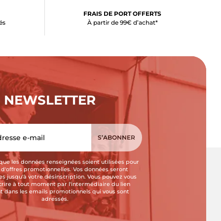
FRAIS DE PORT OFFERTS
és
À partir de 99€ d’achat*
NEWSLETTER
que les données renseignées soient utilisées pour
i d'offres promotionnelles. Vos données seront
s jusqu'à votre désinscription. Vous pouvez vous
crire à tout moment par l'intermédiaire du lien
t dans les emails promotionnels qui vous sont
adressés.