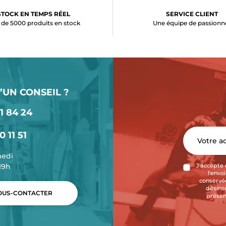
STOCK EN TEMPS RÉEL
SERVICE CLIENT
 de 5000 produits en stock
Une équipe de passionn
’UN CONSEIL ?
1 84 24
0 11 51
medi
-19h
J'accepte 
l'envo
conservée
désins
US-CONTACTER
présen