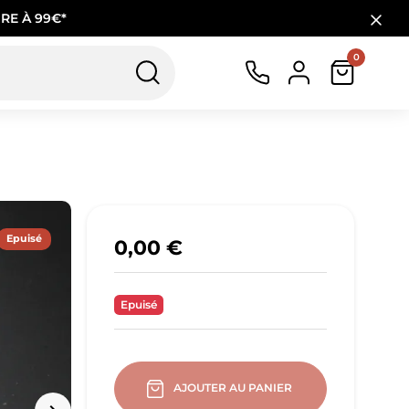
RE À 99€*
0
Epuisé
0,00 €
Epuisé
AJOUTER AU PANIER