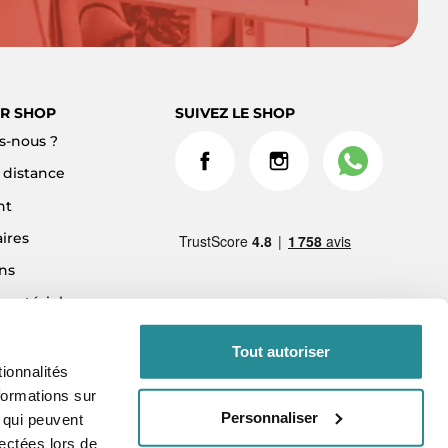
R SHOP
SUIVEZ LE SHOP
-nous ?
à distance
nt
ires
ns
 matériel
ment 3x sans frais
Tout autoriser
ionnalités
formations sur
Personnaliser
, qui peuvent
lectées lors de