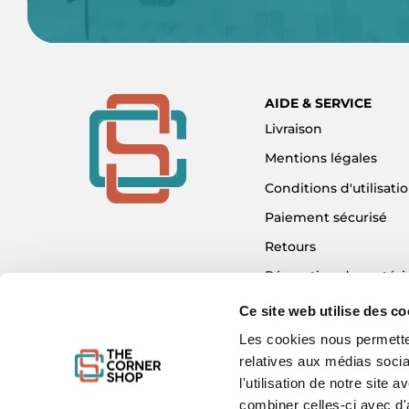
AIDE & SERVICE
Livraison
Mentions légales
Conditions d'utilisati
Paiement sécurisé
Retours
Réparation de matéri
Détaxe - Tax Refund
Ce site web utilise des co
Garantie & SAV
Les cookies nous permetten
relatives aux médias socia
Plan du site
l'utilisation de notre site
Mon compte
combiner celles-ci avec d'