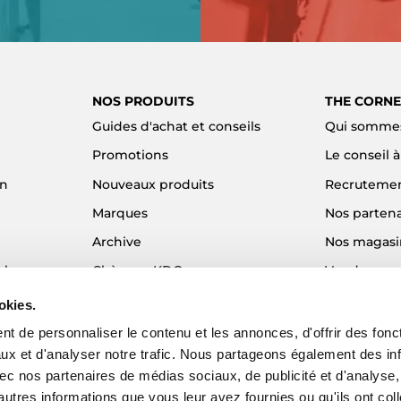
NOS PRODUITS
THE CORNE
Guides d'achat et conseils
Qui sommes
Promotions
Le conseil 
on
Nouveaux produits
Recruteme
Marques
Nos partena
Archive
Nos magasi
el
Chèques KDO
Vendre son
Idées cadeaux
Alma - Paie
okies.
Blog
t de personnaliser le contenu et les annonces, d'offrir des fonct
ux et d'analyser notre trafic. Nous partageons également des in
 avec nos partenaires de médias sociaux, de publicité et d'analyse
autres informations que vous leur avez fournies ou qu'ils ont col