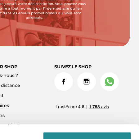
s jusqu'à votre désinscription. Vous pouvez vous
crire à tout moment par l'intermédiaire du lien
t dans les emails promotionnels qui vous sont
adressés.
R SHOP
SUIVEZ LE SHOP
-nous ?
à distance
nt
ires
ns
 matériel
ment 3x sans frais