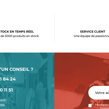
STOCK EN TEMPS RÉEL
SERVICE CLIENT
 de 5000 produits en stock
Une équipe de passionn
’UN CONSEIL ?
1 84 24
0 11 51
medi
-19h
J'accepte 
l'envo