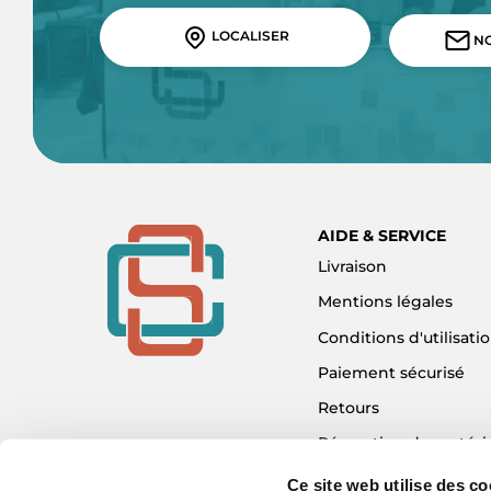
LOCALISER
NO
AIDE & SERVICE
Livraison
Mentions légales
Conditions d'utilisati
Paiement sécurisé
Retours
Réparation de matéri
Détaxe - Tax Refund
Ce site web utilise des co