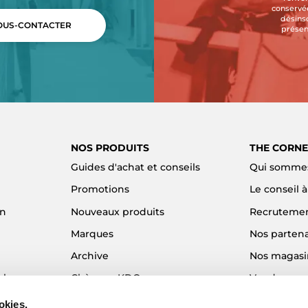
conservée
désins
US-CONTACTER
présen
NOS PRODUITS
THE CORNE
Guides d'achat et conseils
Qui sommes
Promotions
Le conseil 
on
Nouveaux produits
Recruteme
Marques
Nos partena
Archive
Nos magasi
el
Chèques KDO
Vendre son
Idées cadeaux
Alma - Paie
okies.