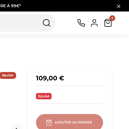
RE À 99€*
0
Epuisé
109,00 €
Epuisé
AJOUTER AU PANIER