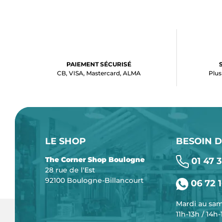
PAIEMENT SÉCURISÉ
CB, VISA, Mastercard, ALMA
Plus
LE SHOP
BESOIN D
The Corner Shop Boulogne
01 47 3
28 rue de l'Est
92100 Boulogne-Billancourt
06 72 1
Mardi au sa
11h-13h / 14h