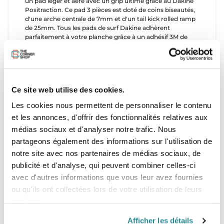
un pad léger et aéré avec un grip ultime grâce au Dakine
Positraction. Ce pad 3 pièces est doté de coins biseautés,
d'une arche centrale de 7mm et d'un tail kick rolled ramp
de 25mm. Tous les pads de surf Dakine adhèrent
parfaitement à votre planche grâce à un adhésif 3M de
haute qualité.
Détails
Dakine Positraction
Ce site web utilise des cookies.
Three piece pad
7mm center arch
Les cookies nous permettent de personnaliser le contenu
25mm vert wedge tail kick with beveled edges
et les annonces, d'offrir des fonctionnalités relatives aux
Cut outs enhance board feel and increase grip
3M® high grade adhesive
médias sociaux et d'analyser notre trafic. Nous
partageons également des informations sur l'utilisation de
notre site avec nos partenaires de médias sociaux, de
publicité et d'analyse, qui peuvent combiner celles-ci
avec d'autres informations que vous leur avez fournies
ou qu'ils ont collectées lors de votre utilisation de leurs
services.
Afficher les détails