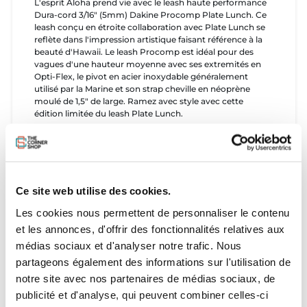
L'esprit Aloha prend vie avec le leash haute performance
Dura-cord 3/16" (5mm) Dakine Procomp Plate Lunch. Ce
leash conçu en étroite collaboration avec Plate Lunch se
reflète dans l'impression artistique faisant référence à la
beauté d'Hawaii. Le leash Procomp est idéal pour des
vagues d'une hauteur moyenne avec ses extremités en
Opti-Flex, le pivot en acier inoxydable généralement
utilisé par la Marine et son strap cheville en néoprène
moulé de 1,5" de large. Ramez avec style avec cette
édition limitée du leash Plate Lunch.
Ce site web utilise des cookies.
Détails
Les cookies nous permettent de personnaliser le contenu
et les annonces, d'offrir des fonctionnalités relatives aux
Up to a shoulder high intended use
médias sociaux et d'analyser notre trafic. Nous
3/16" (5MM) highest quality urethane Dura-Cord for
partageons également des informations sur l'utilisation de
maximum strength
1.5" (40MM) molded neoprene ankle cuff
notre site avec nos partenaires de médias sociaux, de
Posi-Lock hook & loop closure
publicité et d'analyse, qui peuvent combiner celles-ci
Redesigned molded Opti-Flex leash ends for maximum