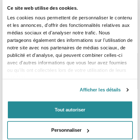
Ce site web utilise des cookies.
Les cookies nous permettent de personnaliser le contenu
et les annonces, d'offrir des fonctionnalités relatives aux
médias sociaux et d'analyser notre trafic. Nous
partageons également des informations sur l'utilisation de
notre site avec nos partenaires de médias sociaux, de
publicité et d'analyse, qui peuvent combiner celles-ci
avec d'autres informations que vous leur avez fournies
ou qu'ils ont collectées lors de votre utilisation de leurs
PAIEMENT SÉCURISÉ
STOCK EN TEMPS RÉEL
services.
CB, VISA, Mastercard, ALMA
Plus de 5000 produits en stock
Afficher les détails
Tout autoriser
SERVICE CLIENT
FRAIS DE PORT OFFERTS
Une équipe de passionnés
À partir de 99€ d’achat*
Personnaliser