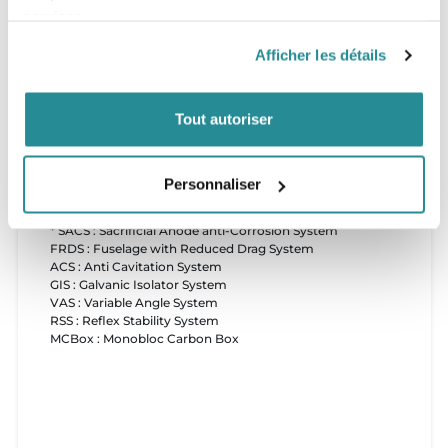
Les ailes et le mât RTeam en fibre de carbone,
services.
L'aluminium usiné CNC 5 axes,
Le fuselage long pour une stabilité hors du commun,
Afficher les détails
Les technologies brevetées AlpineFoil ACS, GIS, VAS,
RSS, MCBox*,
La visserie Torx A4 fournie,
Tout autoriser
Une seule clef de montage pour tous les éléments,
Une légèreté exceptionnelle,
Une résistance et une rigidité hors du commun,
Une qualité imbattable.
Personnaliser
* SACS : Sacrificial Anode anti-Corrosion System
FRDS : Fuselage with Reduced Drag System
ACS : Anti Cavitation System
GIS : Galvanic Isolator System
VAS : Variable Angle System
RSS : Reflex Stability System
MCBox : Monobloc Carbon Box