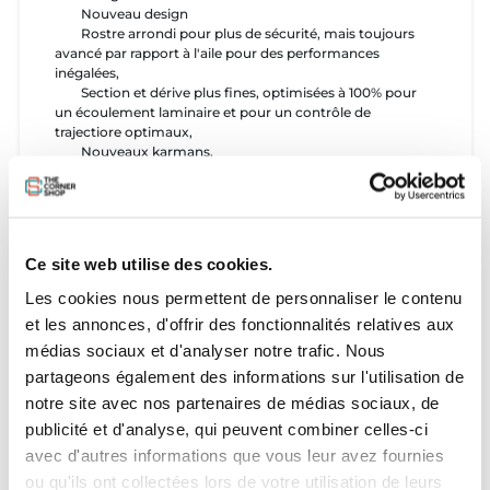
Nouveau design
Rostre arrondi pour plus de sécurité, mais toujours
avancé par rapport à l'aile pour des performances
inégalées,
Section et dérive plus fines, optimisées à 100% pour
un écoulement laminaire et pour un contrôle de
trajectiore optimaux,
Nouveaux karmans,
Nouveau calage avec un maximum de possibilités de
réglages,
Technologie FRDS* by AlpineFoil qui optimise
toujours plus la glisse déjà sensationnelle de l'Ultimate
2018.
Ce site web utilise des cookies.
Nouveau mât :
Les cookies nous permettent de personnaliser le contenu
Nouvelle architecture pour une performance
et les annonces, d'offrir des fonctionnalités relatives aux
maximale,
Système anti-ventilation garanti à 0% de décrochage
médias sociaux et d'analyser notre trafic. Nous
partageons également des informations sur l'utilisation de
Nouveau stabilisateur RTeam à profil d'aile de Race
notre site avec nos partenaires de médias sociaux, de
pour une glisse et une stabilité parfaites
publicité et d'analyse, qui peuvent combiner celles-ci
avec d'autres informations que vous leur avez fournies
Nous avons conservé :
ou qu'ils ont collectées lors de votre utilisation de leurs