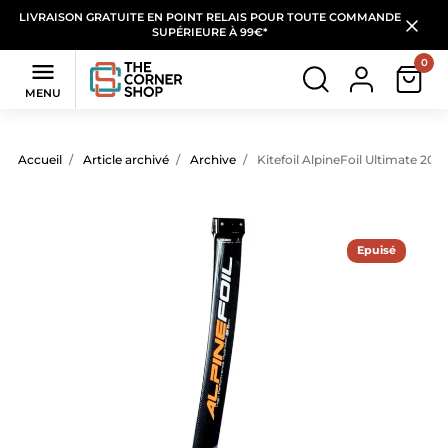
LIVRAISON GRATUITE EN POINT RELAIS POUR TOUTE COMMANDE
SUPÉRIEURE À 99€*
0

MENU
Accueil
Article archivé
Archive
Kitefoil AlpineFoil Ultimate 2018
Epuisé