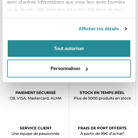
avec d'autres informations que vous leur avez fournies
Allongée, courte, plus ou moins large : comment la choisir
ou qu'ils ont collectées lors de votre utilisation de leurs
sans faire d’erreur ? Comme pour n’importe quelle planche
services.
de surf, vous allez devoir opter pour un board qui
correspond à votre pratique, à votre gabarit et à votre taille.
Afficher les détails
Notez que plus la planche est courte, plus elle est vive et
maniable. Attention, si vous débutez !
Tout autoriser
Personnaliser
PAIEMENT SÉCURISÉ
STOCK EN TEMPS RÉEL
CB, VISA, Mastercard, ALMA
Plus de 5000 produits en stock
SERVICE CLIENT
FRAIS DE PORT OFFERTS
Une équipe de passionnés
À partir de 99€ d’achat*