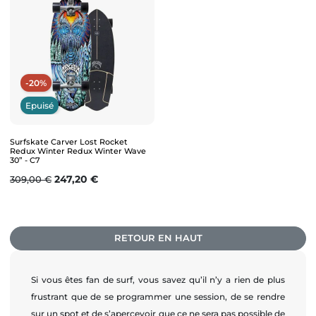
-20%
Epuisé
Surfskate Carver Lost Rocket
Redux Winter Redux Winter Wave
30” - C7
Prix de base
Prix
247,20 €
309,00 €
RETOUR EN HAUT
Si vous êtes fan de surf, vous savez qu’il n’y a rien de plus
frustrant que de se programmer une session, de se rendre
sur un spot et de s’apercevoir que ce ne sera pas possible de