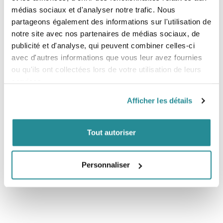
conçue pour vous maintenir bien au chaud.
médias sociaux et d'analyser notre trafic. Nous
- Extérieur : 87% Polyester recyclé, 13% Spandex
partageons également des informations sur l'utilisation de
- Intérieur : 100% Polyamide recyclé
- Doublure : 85% Yulex, 15% Caoutchouc synthétique
notre site avec nos partenaires de médias sociaux, de
publicité et d'analyse, qui peuvent combiner celles-ci
Tailles
avec d'autres informations que vous leur avez fournies
- S
ou qu'ils ont collectées lors de votre utilisation de leurs
- M
services.
- L
- XL
Afficher les détails
Tout autoriser
Personnaliser