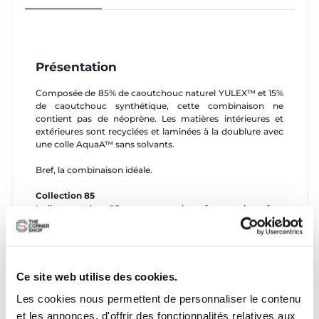
Présentation
Composée de 85% de caoutchouc naturel YULEX™ et 15%
de caoutchouc synthétique, cette combinaison ne
contient pas de néoprène. Les matières intérieures et
extérieures sont recyclées et laminées à la doublure avec
une colle AquaA™ sans solvants.
Bref, la combinaison idéale.
Collection 85
La ligne outdoor 85 accompagne la surfeuse ou le surfeur
dans ses activités annexes, mais toujours en lien avec la
nature : randonnée, VTT, escalade, …
Fonctionnalité, polyvalence et éco-responsabilité sont les
maitres mots de cette gamme.
Ce site web utilise des cookies.
Caractéristiques
Les cookies nous permettent de personnaliser le contenu
- Doublure chaude : La doublure de ce vêtement a été
et les annonces, d'offrir des fonctionnalités relatives aux