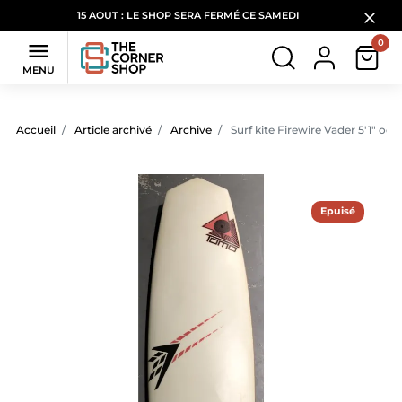
15 AOUT : LE SHOP SERA FERMÉ CE SAMEDI
0

MENU
Accueil
Article archivé
Archive
Surf kite Firewire Vader 5'1" occ
Epuisé