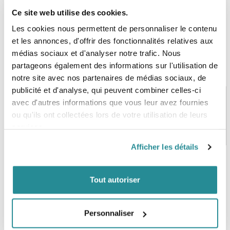
Ce site web utilise des cookies.
Les cookies nous permettent de personnaliser le contenu
et les annonces, d'offrir des fonctionnalités relatives aux
médias sociaux et d'analyser notre trafic. Nous
partageons également des informations sur l'utilisation de
notre site avec nos partenaires de médias sociaux, de
publicité et d'analyse, qui peuvent combiner celles-ci
avec d'autres informations que vous leur avez fournies
ou qu'ils ont collectées lors de votre utilisation de leurs
PAIEMENT SÉCURISÉ
STOCK EN TEMPS RÉEL
services.
CB, VISA, Mastercard, ALMA
Plus de 5000 produits en stock
Afficher les détails
Tout autoriser
SERVICE CLIENT
FRAIS DE PORT OFFERTS
Une équipe de passionnés
À partir de 99€ d’achat*
Personnaliser