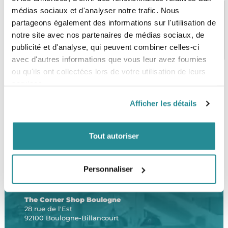
médias sociaux et d'analyser notre trafic. Nous
partageons également des informations sur l'utilisation de
notre site avec nos partenaires de médias sociaux, de
PAIEMENT SÉCURISÉ
STOCK EN TEMPS RÉEL
CB, VISA, Mastercard, ALMA
Plus de 5000 produits en stock
publicité et d'analyse, qui peuvent combiner celles-ci
avec d'autres informations que vous leur avez fournies
ou qu'ils ont collectées lors de votre utilisation de leurs
services.
SERVICE CLIENT
FRAIS DE PORT OFFERTS
Afficher les détails
Une équipe de passionnés
À partir de 99€ d’achat*
Tout autoriser
Personnaliser
LE SHOP
The Corner Shop Boulogne
28 rue de l'Est
92100 Boulogne-Billancourt