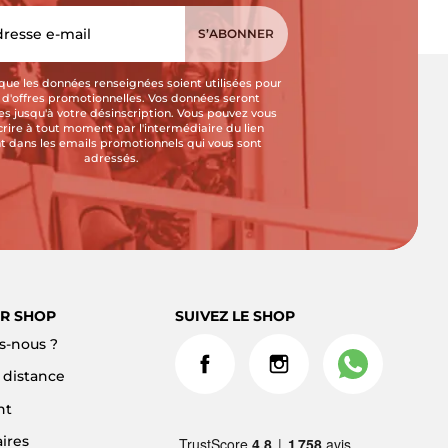
que les données renseignées soient utilisées pour
i d'offres promotionnelles. Vos données seront
s jusqu'à votre désinscription. Vous pouvez vous
crire à tout moment par l'intermédiaire du lien
t dans les emails promotionnels qui vous sont
adressés.
R SHOP
SUIVEZ LE SHOP
-nous ?
à distance
nt
ires