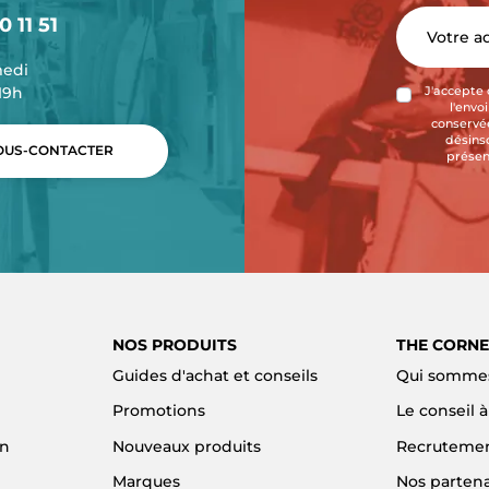
0 11 51
medi
-19h
J'accepte 
l'envo
conservée
désins
US-CONTACTER
présen
NOS PRODUITS
THE CORNE
Guides d'achat et conseils
Qui sommes
Promotions
Le conseil 
on
Nouveaux produits
Recruteme
Marques
Nos partena