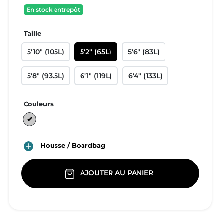
En stock entrepôt
Taille
5'10" (105L)
5'2" (65L)
5'6" (83L)
5'8" (93.5L)
6'1" (119L)
6'4" (133L)
Couleurs
Gris

Housse / Boardbag
AJOUTER AU PANIER