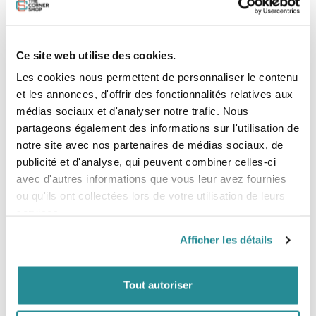
- Idéal pour n’avoir qu’une seule planche dans son quiver
- Polyvalence tous terrains - freeride, vagues, plan d’eau
plats, downwinds
- Shape long et affiné pour une grande efficacité, mais
Ce site web utilise des cookies.
avec suffisamment de largeur et de volume pour une
grande stabilité
Les cookies nous permettent de personnaliser le contenu
- Excellente glisse pour les décollages et traînée minimale
et les annonces, d'offrir des fonctionnalités relatives aux
lors des touchettes
médias sociaux et d'analyser notre trafic. Nous
partageons également des informations sur l'utilisation de
notre site avec nos partenaires de médias sociaux, de
Caractéristiques
publicité et d'analyse, qui peuvent combiner celles-ci
- Nouveau shape, tiré de la Rocket Wing-S, boosté avec
avec d'autres informations que vous leur avez fournies
plus de volume.
ou qu'ils ont collectées lors de votre utilisation de leurs
-
Large gamme de tailles
pour tous les niveaux et toutes
les conditions.
services.
-
Construction
en Full Bamboo
: La ROCKET WING
CROSSOVER bénéficie d’une construction ultralégère en
Afficher les détails
bambou. En utilisant une couche de bambou
uniquement sur le pont, cette construction a été
optimisée pour garantir que la planche soit aussi légère
Tout autoriser
que possible, tout en assurant sa solidité et sa durabilité.
Tailles