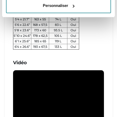
Personnaliser
Taille (in)
Taille (cm)
Volume (L)
Inserts
5’2 x 20.7”
158 x 52,5
65 L
Oui
5’4 x 21.7”
163 x 55
74 L
Oui
5’6 x 22.6”
168 x 57,5
83 L
Oui
5’8 x 23.6”
173 x 60
93.5 L
Oui
5’10 x 24.6”
178 x 62,5
105 L
Oui
6’1 x 25.6”
185 x 65
119 L
Oui
6’4 x 26.6”
193 x 67,5
133 L
Oui
Vidéo