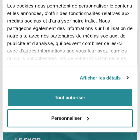
Les cookies nous permettent de personnaliser le contenu
et les annonces, d'offrir des fonctionnalités relatives aux
médias sociaux et d'analyser notre trafic. Nous
partageons également des informations sur l'utilisation de
notre site avec nos partenaires de médias sociaux, de
publicité et d'analyse, qui peuvent combiner celles-ci
avec d'autres informations que vous leur avez fournies
PAIEMENT SÉCURISÉ
STOCK EN TEMPS RÉEL
CB, VISA, Mastercard, ALMA
Plus de 5000 produits en stock
ou qu'ils ont collectées lors de votre utilisation de leurs
services.
Afficher les détails
SERVICE CLIENT
FRAIS DE PORT OFFERTS
Une équipe de passionnés
À partir de 99€ d’achat*
Tout autoriser
Personnaliser
LE SHOP