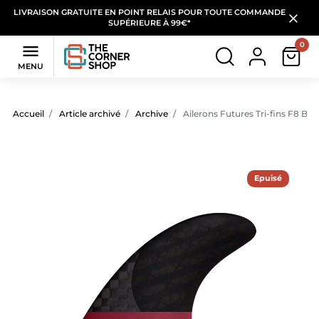
LIVRAISON GRATUITE EN POINT RELAIS POUR TOUTE COMMANDE
SUPÉRIEURE À 99€*
0

MENU
Accueil
Article archivé
Archive
Ailerons Futures Tri-fins F8 Bla
Epuisé