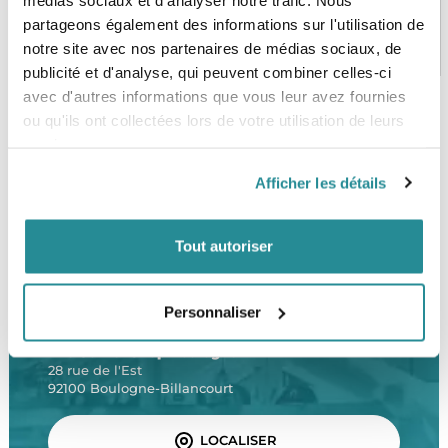
partageons également des informations sur l'utilisation de
PAIEMENT SÉCURISÉ
STOCK EN TEMPS RÉEL
notre site avec nos partenaires de médias sociaux, de
CB, VISA, Mastercard, ALMA
Plus de 5000 produits en stock
publicité et d'analyse, qui peuvent combiner celles-ci
avec d'autres informations que vous leur avez fournies
ou qu'ils ont collectées lors de votre utilisation de leurs
services.
SERVICE CLIENT
FRAIS DE PORT OFFERTS
Une équipe de passionnés
À partir de 99€ d’achat*
Afficher les détails
Tout autoriser
Personnaliser
LE SHOP
The Corner Shop Boulogne
28 rue de l'Est
92100 Boulogne-Billancourt
LOCALISER