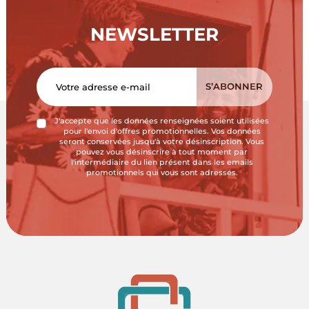
NEWSLETTER
J'accepte que les données renseignées soient utilisées
pour l'envoi d'offres promotionnelles. Vos données
seront conservées jusqu'à votre désinscription. Vous
pouvez vous désinscrire à tout moment par
l'intermédiaire du lien présent dans les emails
promotionnels qui vous sont adressés.