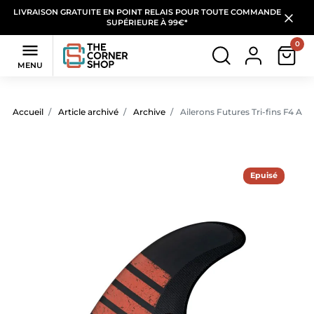
LIVRAISON GRATUITE EN POINT RELAIS POUR TOUTE COMMANDE
SUPÉRIEURE À 99€*
0

MENU
Accueil
Article archivé
Archive
Ailerons Futures Tri-fins F4 Al
Epuisé