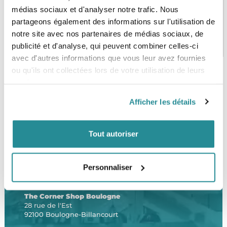
médias sociaux et d'analyser notre trafic. Nous
partageons également des informations sur l'utilisation de
notre site avec nos partenaires de médias sociaux, de
PAIEMENT SÉCURISÉ
STOCK EN TEMPS RÉEL
CB, VISA, Mastercard, ALMA
Plus de 5000 produits en stock
publicité et d'analyse, qui peuvent combiner celles-ci
avec d'autres informations que vous leur avez fournies
ou qu'ils ont collectées lors de votre utilisation de leurs
services.
SERVICE CLIENT
FRAIS DE PORT OFFERTS
Afficher les détails
Une équipe de passionnés
À partir de 99€ d’achat*
Tout autoriser
Personnaliser
LE SHOP
The Corner Shop Boulogne
28 rue de l'Est
92100 Boulogne-Billancourt