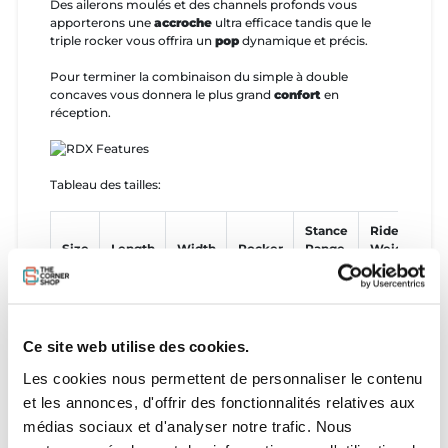
Des ailerons moulés et des channels profonds vous
apporterons une
accroche
ultra efficace tandis que le
triple rocker vous offrira un
pop
dynamique et précis.
Pour terminer la combinaison du simple à double
concaves vous donnera le plus grand
confort
en
réception.
Tableau des tailles:
Stance
Rider
Size
Length
Width
Rocker
Range
Weight
C
134
52.8"
16.8"
2.5"
21.0" -
90 - 170
P
134.0
42.7
6.4 cm
25.0"
lbs
cm
cm
53.3 -
40 - 77
63.5
kg
Ce site web utilise des cookies.
cm
Les cookies nous permettent de personnaliser le contenu
138
54.3"
17.2"
2.6"
22.0" -
130-210
P
et les annonces, d'offrir des fonctionnalités relatives aux
138.0
43.8
6.7 cm
26.0"
lbs
médias sociaux et d'analyser notre trafic. Nous
cm
cm
55.9 -
60 - 95