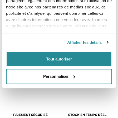
partageons également des informations sur l'utilisation de
66.0
kg
cm
notre site avec nos partenaires de médias sociaux, de
publicité et d'analyse, qui peuvent combiner celles-ci
142
55.9"
17.5"
2.7"
23.0" -
160 -
P
avec d'autres informations que vous leur avez fournies
142.0
44.4
6.9 cm
27.0"
240 lbs
ou qu'ils ont collectées lors de votre utilisation de leurs
cm
cm
58.4 -
72 - 105
68.6
kg
services.
cm
Afficher les détails
Tout autoriser
Personnaliser
PAIEMENT SÉCURISÉ
STOCK EN TEMPS RÉEL