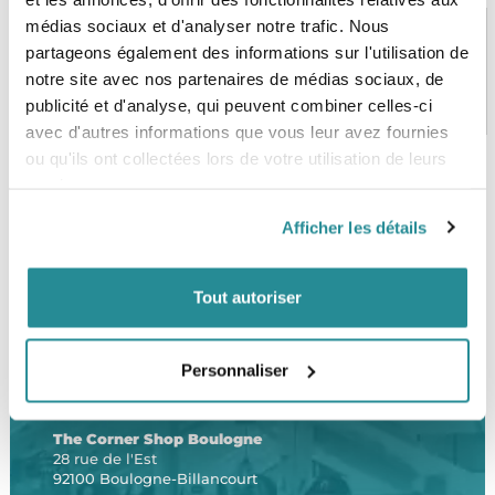
médias sociaux et d'analyser notre trafic. Nous
partageons également des informations sur l'utilisation de
notre site avec nos partenaires de médias sociaux, de
PAIEMENT SÉCURISÉ
STOCK EN TEMPS RÉEL
publicité et d'analyse, qui peuvent combiner celles-ci
CB, VISA, Mastercard, ALMA
Plus de 5000 produits en stock
avec d'autres informations que vous leur avez fournies
ou qu'ils ont collectées lors de votre utilisation de leurs
services.
SERVICE CLIENT
FRAIS DE PORT OFFERTS
Afficher les détails
Une équipe de passionnés
À partir de 99€ d’achat*
Tout autoriser
Personnaliser
LE SHOP
The Corner Shop Boulogne
28 rue de l'Est
92100 Boulogne-Billancourt